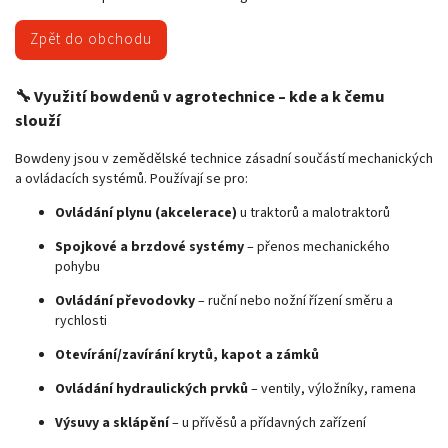
Zpět do obchodu
🔧
Využití bowdenů v agrotechnice – kde a k čemu
slouží
Bowdeny jsou v zemědělské technice zásadní součástí mechanických
a ovládacích systémů. Používají se pro:
Ovládání plynu (akcelerace)
u traktorů a malotraktorů
Spojkové a brzdové systémy
– přenos mechanického
pohybu
Ovládání převodovky
– ruční nebo nožní řízení směru a
rychlosti
Otevírání/zavírání krytů, kapot a zámků
Ovládání hydraulických prvků
– ventily, výložníky, ramena
Výsuvy a sklápění
– u přívěsů a přídavných zařízení