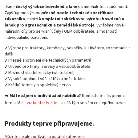
Jsme
český výrobce bowdenů a lanek
s mnohaletou zkušeností.
Zajišťujeme výrobu
přesně podle technické specifikace
zákazníka,
nabízí
kompletní zakázkovou výrobu bowdenů a
lanek pro agrotechniku a zemědělské stroje
. Vyrábíme nové i
náhradní díly pro servisní účely i OEM odběratele, s možností
individuálního označení.
✔️ Výroba pro traktory, kombajny, sekačky, kultivátory, rozmetadla a
další
✔️ Přesné zhotovení dle technických parametrů
✔️ Určeno pro firmy, servisy a velkoodběratele
✔️ Možnost vlastní značky (white label)
✔️ Vysoká odolnost vůči zátěži a nečistotám
✔️ Krátké termíny a spolehlivý servis
➡️
Máte zájem o individuální nabídku?
Kontaktujte nás pomocí
formuláře –
viz kontakty zde
– a náš tým se vám co nejdříve ozve.
Produkty teprve připravujeme.
Můžete se ale podívat na ostatní kategorie.