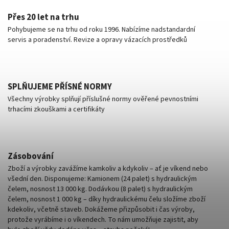
Přes 20 let na trhu
Pohybujeme se na trhu od roku 1996. Nabízíme nadstandardní
servis a poradenství. Revize a opravy vázacích prostředků
SPLŇUJEME PŘÍSNÉ NORMY
Všechny výrobky splňují příslušné normy ověřené pevnostními
trhacími zkouškami a certifikáty
Zásobování
Zboží a výrobky zavážíme kamkoliv a kdykoliv – ať je víkend nebo
všední den. Disponujeme: Kamionem (24 palet) s hydraulickým
čelem, nosnost 13 000 kg. Dodávkou (8 palet) s hydraulickým
čelem, nosnost 1 000 kg – díky hydraulickému čelu složíme zboží
kdekoliv, včetně staveb. Dokážeme přizpůsobit i čas výroby,
protože vyrábíme i o víkendech. To nám umožňuje zajistit, aby