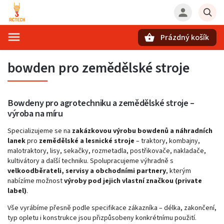
Prázdný košík
Hledat
bowden pro zemědělské stroje
Bowdeny pro agrotechniku a zemědělské stroje –
výroba na míru
Specializujeme se na
zakázkovou výrobu bowdenů a náhradních
lanek
pro
zemědělské a lesnické stroje
– traktory, kombajny,
malotraktory, lisy, sekačky, rozmetadla, postřikovače, nakladače,
kultivátory a další techniku. Spolupracujeme výhradně s
velkoodběrateli, servisy a obchodními partnery
, kterým
nabízíme možnost
výroby pod jejich vlastní značkou (private
label)
.
Vše vyrábíme přesně podle specifikace zákazníka – délka, zakončení,
typ opletu i konstrukce jsou přizpůsobeny konkrétnímu použití.