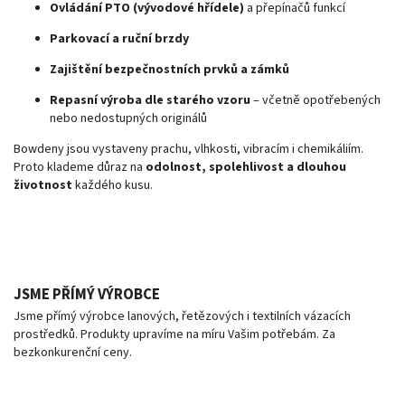
Ovládání PTO (vývodové hřídele)
a přepínačů funkcí
Parkovací a ruční brzdy
Zajištění bezpečnostních prvků a zámků
Repasní výroba dle starého vzoru
– včetně opotřebených
nebo nedostupných originálů
Bowdeny jsou vystaveny prachu, vlhkosti, vibracím i chemikáliím.
Proto klademe důraz na
odolnost, spolehlivost a dlouhou
životnost
každého kusu.
JSME PŘÍMÝ VÝROBCE
Jsme přímý výrobce lanových, řetězových i textilních vázacích
prostředků. Produkty upravíme na míru Vašim potřebám. Za
bezkonkurenční ceny.