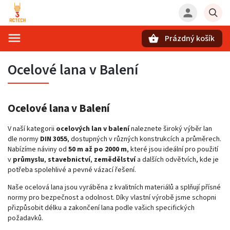
Prázdný košík
Hledat
Ocelové lana v Balení
Ocelové lana v Balení
V naší kategorii
ocelových lan v balení
naleznete široký výběr lan
dle normy
DIN 3055
, dostupných v různých konstrukcích a průměrech.
Nabízíme náviny od
50 m až po 2000 m
, které jsou ideální pro použití
v
průmyslu
,
stavebnictví
,
zemědělství
a dalších odvětvích, kde je
potřeba spolehlivé a pevné vázací řešení.
Naše ocelová lana jsou vyráběna z kvalitních materiálů a splňují přísné
normy pro bezpečnost a odolnost. Díky vlastní výrobě jsme schopni
přizpůsobit délku a zakončení lana podle vašich specifických
požadavků.