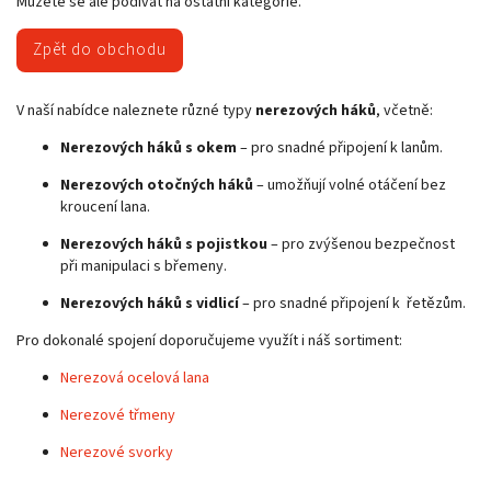
Můžete se ale podívat na ostatní kategorie.
Zpět do obchodu
V naší nabídce naleznete různé typy
nerezových háků
, včetně:
Nerezových háků s okem
– pro snadné připojení k lanům.
Nerezových otočných háků
– umožňují volné otáčení bez
kroucení lana.
Nerezových háků s pojistkou
– pro zvýšenou bezpečnost
při manipulaci s břemeny.
Nerezových háků s vidlicí
– pro snadné připojení k řetězům.
Pro dokonalé spojení doporučujeme využít i náš sortiment:
Nerezová ocelová lana
Nerezové třmeny
Nerezové svorky