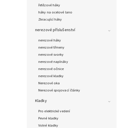
řetězové háky
háky na ocelové lano
Zkracující háky
nerezové příslušenství
nerezové háky
nerezové třmeny
nerezové svorky
nerezové napínáky
nerezové očnice
nerezové kladky
Nerezové oka
Nerezové spojovací články
Kladky
Pro elektrické vedení
Pevné kladky
Volné kladky