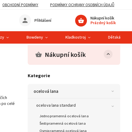
OBCHODNÍ PODMÍNKY
PODMÍNKY OCHRANY OSOBNÍCH ÚDAJŮ
Nákupní košík
Přihlášení
Prázdný košík
ězy
Bowdeny
Kladkostroj
Dětská lanová
Nákupní košík
Kategorie
ocelová lana
čích
m po celé
ocelova lana standard
Jednopramenná ocelová lana
Šestipramenná ocelová lana
Osmipramenná ocelová lana