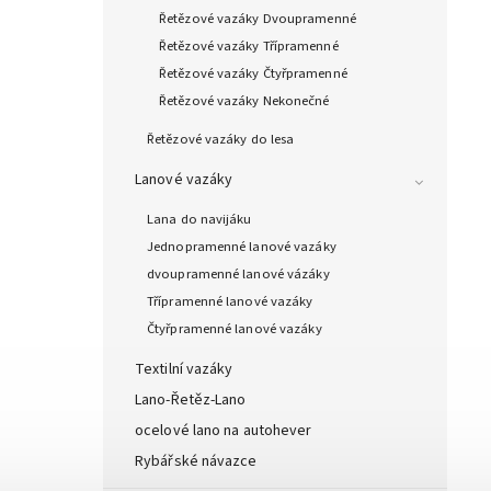
Řetězové vazáky Dvoupramenné
Řetězové vazáky Třípramenné
Řetězové vazáky Čtyřpramenné
Řetězové vazáky Nekonečné
Řetězové vazáky do lesa
Lanové vazáky
Lana do navijáku
Jednopramenné lanové vazáky
dvoupramenné lanové vázáky
Třípramenné lanové vazáky
Čtyřpramenné lanové vazáky
Textilní vazáky
Lano-Řetěz-Lano
ocelové lano na autohever
Rybářské návazce