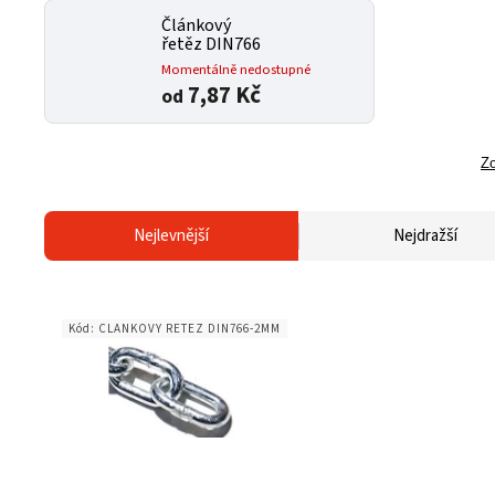
Článkový
řetěz DIN766
Momentálně nedostupné
7,87 Kč
od
Zo
Nejlevnější
Nejdražší
Kód:
CLANKOVY RETEZ DIN766-2MM