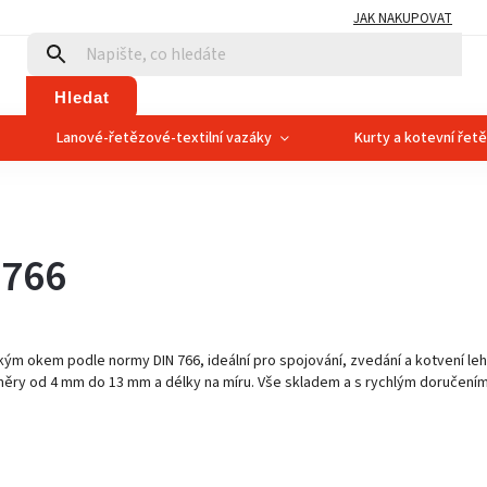
JAK NAKUPOVAT
Hledat
Lanové-řetězové-textilní vazáky
Kurty a kotevní řet
 766
kým okem podle normy DIN 766, ideální pro spojování, zvedání a kotvení leh
ůměry od 4 mm do 13 mm a délky na míru. Vše skladem a s rychlým doručení