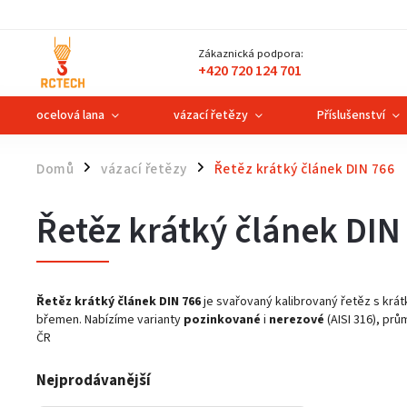
Zákaznická podpora:
+420 720 124 701
ocelová lana
vázací řetězy
Příslušenství
Domů
vázací řetězy
Řetěz krátký článek DIN 766
/
/
Řetěz krátký článek DIN
Řetěz krátký článek DIN 766
je svařovaný kalibrovaný řetěz s krát
břemen. Nabízíme varianty
pozinkované
i
nerezové
(AISI 316), pr
ČR
Nejprodávanější