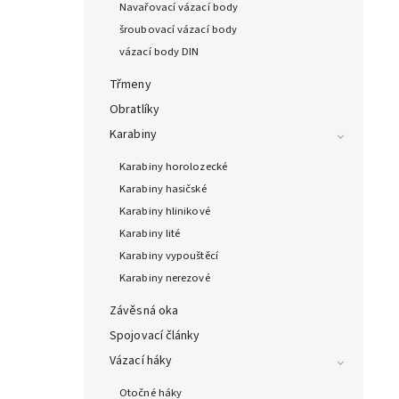
Navařovací vázací body
šroubovací vázací body
vázací body DIN
Třmeny
Obratlíky
Karabiny
Karabiny horolozecké
Karabiny hasičské
Karabiny hlinikové
Karabiny lité
Karabiny vypouštěcí
Karabiny nerezové
Závěsná oka
Spojovací články
Vázací háky
Otočné háky