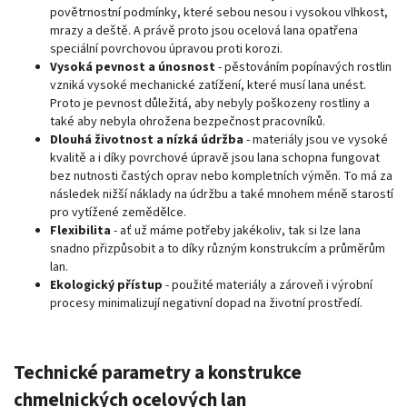
povětrnostní podmínky, které sebou nesou i vysokou vlhkost,
mrazy a deště. A právě proto jsou ocelová lana opatřena
speciální povrchovou úpravou proti korozi.
Vysoká pevnost a únosnost
- pěstováním popínavých rostlin
vzniká vysoké mechanické zatížení, které musí lana unést.
Proto je pevnost důležitá, aby nebyly poškozeny rostliny a
také aby nebyla ohrožena bezpečnost pracovníků.
Dlouhá životnost a nízká údržba
- materiály jsou ve vysoké
kvalitě a i díky povrchové úpravě jsou lana schopna fungovat
bez nutnosti častých oprav nebo kompletních výměn. To má za
následek nižší náklady na údržbu a také mnohem méně starostí
pro vytížené zemědělce.
Flexibilita
- ať už máme potřeby jakékoliv, tak si lze lana
snadno přizpůsobit a to díky různým konstrukcím a průměrům
lan.
Ekologický přístup
- použité materiály a zároveň i výrobní
procesy minimalizují negativní dopad na životní prostředí.
Technické parametry a konstrukce
chmelnických ocelových lan