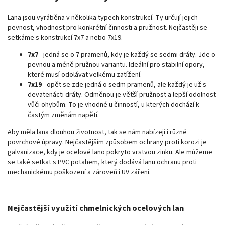
Lana jsou vyráběna v několika typech konstrukcí. Ty určují jejich
pevnost, vhodnost pro konkrétní činnosti a pružnost. Nejčastěji se
setkáme s konstrukcí 7x7 a nebo 7x19.
7x7
- jedná se o 7 pramenů, kdy je každý se sedmi dráty. Jde o
pevnou a méně pružnou variantu. Ideální pro stabilní opory,
které musí odolávat velkému zatížení.
7x19
- opět se zde jedná o sedm pramenů, ale každý je už s
devatenácti dráty. Odměnou je větší pružnost a lepší odolnost
vůči ohybům. To je vhodné u činností, u kterých dochází k
častým změnám napětí.
Aby měla lana dlouhou životnost, tak se nám nabízejí i různé
povrchové úpravy. Nejčastějším způsobem ochrany proti korozi je
galvanizace, kdy je ocelové lano pokryto vrstvou zinku. Ale můžeme
se také setkat s PVC potahem, který dodává lanu ochranu proti
mechanickému poškození a zároveň i UV záření.
Nejčastější využití chmelnických ocelových lan