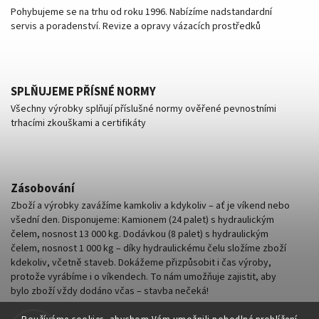
Pohybujeme se na trhu od roku 1996. Nabízíme nadstandardní
servis a poradenství. Revize a opravy vázacích prostředků
SPLŇUJEME PŘÍSNÉ NORMY
Všechny výrobky splňují příslušné normy ověřené pevnostními
trhacími zkouškami a certifikáty
Zásobování
Zboží a výrobky zavážíme kamkoliv a kdykoliv – ať je víkend nebo
všední den. Disponujeme: Kamionem (24 palet) s hydraulickým
čelem, nosnost 13 000 kg. Dodávkou (8 palet) s hydraulickým
čelem, nosnost 1 000 kg – díky hydraulickému čelu složíme zboží
kdekoliv, včetně staveb. Dokážeme přizpůsobit i čas výroby,
protože vyrábíme i o víkendech. To nám umožňuje zajistit, aby
bylo zboží vždy dodáno včas – stavba nečeká!