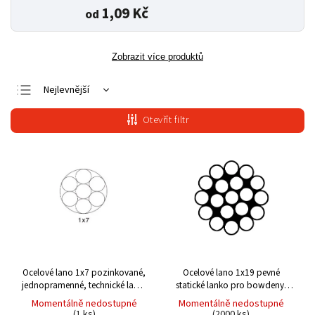
1,09 Kč
od
Zobrazit více produktů
Nejlevnější
Nejdražší
Otevřít filtr
Nejprodávanější
Abecedně
Ocelové lano 1x7
pozinkované,
Ocelové lano 1x19
pevné
jednopramenné, technické lano,
statické lanko pro bowdeny,
DIN 3052
zábradlí (EN 12385-4)
Momentálně nedostupné
Momentálně nedostupné
(1 ks)
(2000 ks)