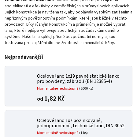
Chmelnická ocelová lana
jsou klíčovým prvkem pro zajištění
spolehlivosti a efektivity v zemědělských a průmyslových aplikacích.
Jejich konstrukce je navržena tak, aby odolávala vysokým zatížením a
nepříznivým povětrnostním podmínkám, které jsou běžné v těchto
provozech.
Díky různým konstrukcím a průměrům je možné vybrat
lano, které nejlépe vyhovuje specifickým požadavkům daného
systému.
Naše lana splňují přísné bezpečnostní normy a jsou
testována pro zajištění dlouhé životnosti a minimální údržby.
Nejprodávanější
Ocelové lano 1x19
pevné statické lanko
pro bowdeny, zábradlí (EN 12385-4)
Momentálně nedostupné
(2000 ks)
1,82 Kč
od
Ocelové lano 1x7
pozinkované,
jednopramenné, technické lano, DIN 3052
Momentálně nedostupné
(1 ks)