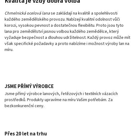
Kvalita je vždy dobrá volba
Chmelnická ocelová lana
se zakládají na kvalitě a spolehlivosti
každého zemědělského provozu. Nabízejí kvalitní odolnost vůči
korozi, vysokou pevnost a dostatečnou flexibilitu. Proto jsou tyto
lana pro zemědělství jasnou volbou každého zemědělce, který
vyžaduje bezpečnost a dlouhou udržitelnost. Každý provoz může mít
však specifické požadavky a proto nabízíme i možnost výroby lan na
míru.
JSME PŘÍMÝ VÝROBCE
Jsme přímý výrobce lanových, řetězových i textilních vázacích
prostředků. Produkty upravíme na míru Vašim potřebám. Za
bezkonkurenční ceny.
Přes 20 let na trhu