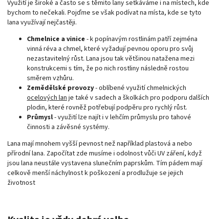
Využití je široké a často se s těmito lany setkáváme i na místech, kde
bychom to nečekali. Pojďme se však podívat na místa, kde se tyto
lana využívají nejčastěji.
Chmelnice a vinice
- k popínavým rostlinám patří zejména
vinná réva a chmel, které vyžadují pevnou oporu pro svůj
nezastavitelný růst. Lana jsou tak většinou natažena mezi
konstrukcemi s tím, že po nich rostliny následně rostou
směrem vzhůru.
Zemědělské provozy
- oblíbené využití chmelnických
ocelových lan
je také v sadech a školkách pro podporu dalších
plodin, které rovněž potřebují podpěru pro rychlý růst.
Průmysl
- využití lze najít i v lehčím průmyslu pro tahové
činnosti a závěsné systémy.
Lana mají mnohem vyšší pevnost než například plastová a nebo
přírodní lana. Započítat zde musíme i odolnost vůči UV záření, když
jsou lana neustále vystavena slunečním paprskům. Tím pádem mají
celkově menší náchylnost k poškození a prodlužuje se jejich
životnost