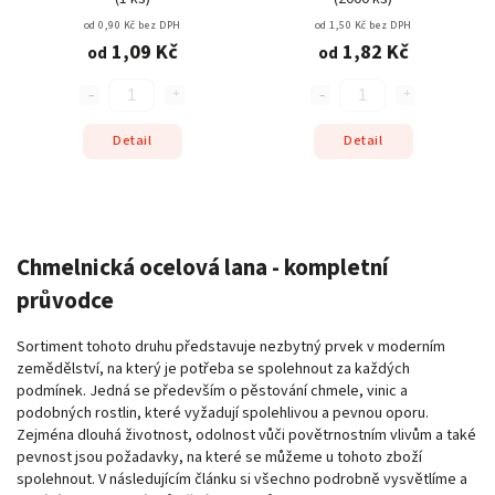
od 0,90 Kč bez DPH
od 1,50 Kč bez DPH
1,09 Kč
1,82 Kč
od
od
Detail
Detail
Chmelnická ocelová lana - kompletní
průvodce
Sortiment tohoto druhu představuje nezbytný prvek v moderním
zemědělství, na který je potřeba se spolehnout za každých
podmínek. Jedná se především o pěstování chmele, vinic a
podobných rostlin, které vyžadují spolehlivou a pevnou oporu.
Zejména dlouhá životnost, odolnost vůči povětrnostním vlivům a také
pevnost jsou požadavky, na které se můžeme u tohoto zboží
spolehnout. V následujícím článku si všechno podrobně vysvětlíme a