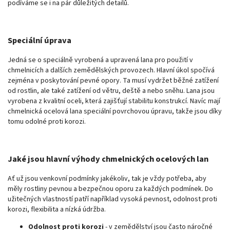
podíváme se i na pár důležitých detailů.
Speciální úprava
Jedná se o speciálně vyrobená a upravená lana pro použití v
chmelnicích a dalších zemědělských provozech. Hlavní úkol spočívá
zejména v poskytování pevné opory. Ta musí vydržet běžné zatížení
od rostlin, ale také zatížení od větru, deště a nebo sněhu. Lana jsou
vyrobena z kvalitní oceli, která zajišťují stabilitu konstrukcí. Navíc mají
chmelnická ocelová lana speciální povrchovou úpravu, takže jsou díky
tomu odolné proti korozi.
Jaké jsou hlavní výhody chmelnických ocelových lan
Ať už jsou venkovní podmínky jakékoliv, tak je vždy potřeba, aby
měly rostliny pevnou a bezpečnou oporu za každých podmínek. Do
užitečných vlastností patří například vysoká pevnost, odolnost proti
korozi, flexibilita a nízká údržba.
Odolnost proti korozi
- v zemědělství jsou často náročné