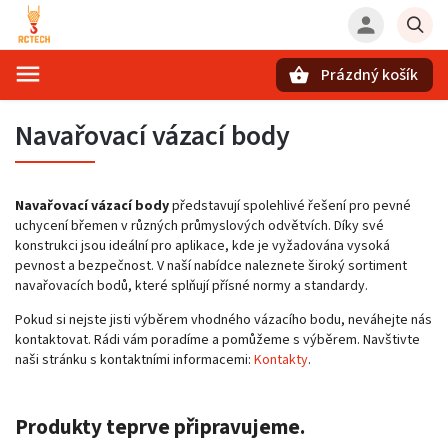
Prázdný košík
Hledat
Navařovací vázací body
Navařovací vázací body
představují spolehlivé řešení pro pevné
uchycení břemen v různých průmyslových odvětvích.
Díky své
konstrukci jsou ideální pro aplikace, kde je vyžadována vysoká
pevnost a bezpečnost.
V naší nabídce naleznete široký sortiment
navařovacích bodů, které splňují přísné normy a standardy.
Pokud si nejste jisti výběrem vhodného vázacího bodu, neváhejte nás
kontaktovat.
Rádi vám poradíme a pomůžeme s výběrem.
Navštivte
naši stránku s kontaktními informacemi:
Kontakty
.
Produkty teprve připravujeme.