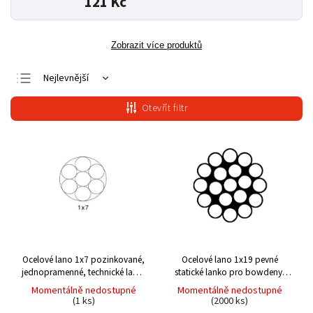
121 Kč
Zobrazit více produktů
Nejlevnější
Nejdražší
Otevřít filtr
Nejprodávanější
Abecedně
Ocelové lano 1x7
pozinkované,
Ocelové lano 1x19
pevné
jednopramenné, technické lano,
statické lanko pro bowdeny,
DIN 3052
zábradlí (EN 12385-4)
Momentálně nedostupné
Momentálně nedostupné
(1 ks)
(2000 ks)