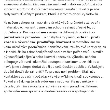
směrovou stabilitu. Zároveň však mají i velmi dobrou
odolnost vůči
vibracím
a
odolnost vůči mechanickému namáhání
. Kvalita je zde
tedy velmi důležitým prvkem, který je v tomto oboru vyžadován.
Na našem eshopu vám nabízíme široký výběr průměrů a zároveň i
materiálových variant. Jsme vám schopni sehnat přesně to, co
potřebujete. Počínaje od
nerezových
a uhlíkových ocelí až po
pozinkované
provedení. To poskytuje zvýšenou
ochranu proti
korozi
a zároveň tím i
prodlužuje životnost
samotného lana ve
velmi náročných podmínkách. Nabízíme vám i zakázkové úpravy délek
a individuálního zakončení přesně podle vašich požadavků. To může
být například pájení a nebo lisování koncovek. Výhodou našeho
eshopu je zároveň i okamžitá dostupnost sortimentu ze skladu a
navíc jsme schopni dodat zboží po celé České republice. Vyžadujete
dodání zboží i do zahraničí? To pro nás není problém. Stačí nás
kontaktovat s vašimi požadavky a vše vyřídíme k vaší spokojenosti.
Pokud si však nejste jisti výběrem a nebo váháte nad některými
detaily, tak nám zavolejte a rádi vám se vším poradíme. Nakonec
spolu vybereme správné a vhodné řešení k vaší spokojenosti.