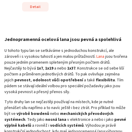
Detail
Jednopramenná ocelová lana jsou pevná a spolehlivá
U tohoto typu lan se setkáváme s jednoduchou konstrukcí, ale
zároveň i s vysokou tuhostí a jen malou průtažností.
Lana
jsou tvořena
pouze jedním pramenem spleteným přesným počtem drátů.
Nejčastěji to bývá
1x7
,
1x19
a nebo
1x37
. Konstrukce se od sebe liší
počtem a průměrem jednotlivých drátů. To pak ovlivňuje zejména
jejich
pevnost
,
odolnost vůči opotřebení
a také
flexibilitu
. Tím
pádem se stávají ideální volbou pro speciální požadavky jako jsou
vysoká pevnost a přesný přenos síly.
Tyto druhy lan se nejčastěji používají na místech, kde je nutné
přenášet sílu napřímo a to navíc ještě i bez ztrát. Pro příklad to může
být ve
výrobě bowdenů
nebo
mechanických převodových
systémech
. Tedy jako
nosná lana
v elektronice a nebo i jako
pevné
výplně kabelů
a rovněž i
vodících systémů
. Výhodou je právě
konstrukční jednoduchost, kdy mají
jednopramenná lana
výbornou