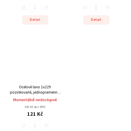
Detail
Detail
Ocelové lano 1x229
pozinkované, jednopramenné,
pro technické účely, mosty
Momentálně nedostupné
100 Kč bez DPH
121 Kč