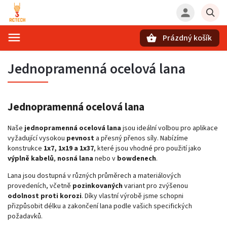
Prázdný košík
Hledat
Jednopramenná ocelová lana
Jednopramenná ocelová lana
Naše
jednopramenná ocelová lana
jsou ideální volbou pro aplikace
vyžadující vysokou
pevnost
a přesný přenos síly. Nabízíme
konstrukce
1x7, 1x19 a 1x37
, které jsou vhodné pro použití jako
výplně kabelů
,
nosná lana
nebo v
bowdenech
.
Lana jsou dostupná v různých průměrech a materiálových
provedeních, včetně
pozinkovaných
variant pro zvýšenou
odolnost proti korozi
. Díky vlastní výrobě jsme schopni
přizpůsobit délku a zakončení lana podle vašich specifických
požadavků.