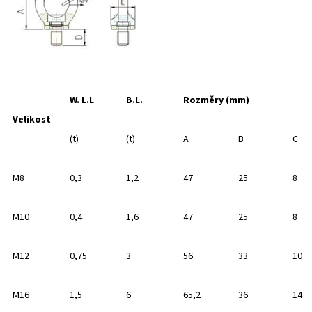
W. L.L
B.L.
Rozměry (mm)
Velikost
(t)
(t)
A
B
C
M8
0,3
1,2
47
25
8
M10
0,4
1,6
47
25
8
M12
0,75
3
56
33
10
M16
1,5
6
65,2
36
14