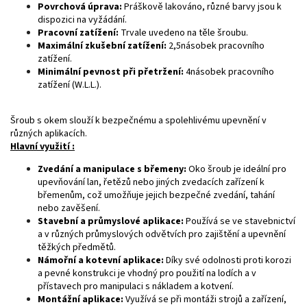
Povrchová úprava:
Práškově lakováno, různé barvy jsou k
dispozici na vyžádání.
Pracovní zatížení:
Trvale uvedeno na těle šroubu.
Maximální zkušební zatížení:
2,5násobek pracovního
zatížení.
Minimální pevnost při přetržení:
4násobek pracovního
zatížení (W.L.L.).
Šroub s okem slouží k bezpečnému a spolehlivému upevnění v
různých aplikacích.
Hlavní využití :
Zvedání a manipulace s břemeny:
Oko šroub je ideální pro
upevňování lan, řetězů nebo jiných zvedacích zařízení k
břemenům, což umožňuje jejich bezpečné zvedání, tahání
nebo zavěšení.
Stavební a průmyslové aplikace:
Používá se ve stavebnictví
a v různých průmyslových odvětvích pro zajištění a upevnění
těžkých předmětů.
Námořní a kotevní aplikace:
Díky své odolnosti proti korozi
a pevné konstrukci je vhodný pro použití na lodích a v
přístavech pro manipulaci s nákladem a kotvení.
Montážní aplikace:
Využívá se při montáži strojů a zařízení,