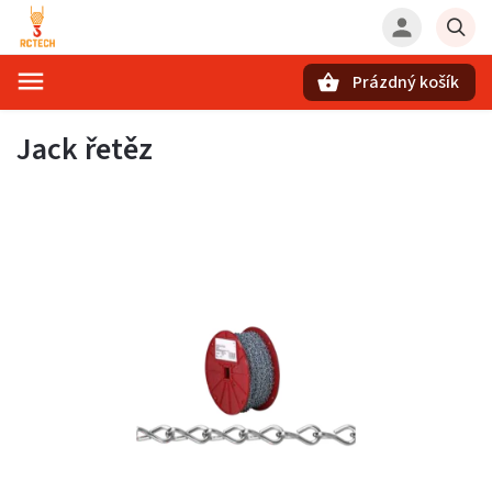
Prázdný košík
Hledat
Jack řetěz