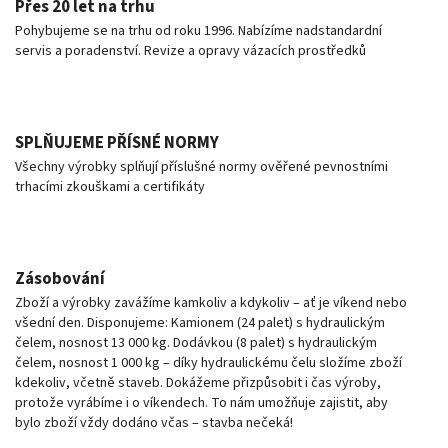
Přes 20 let na trhu
Pohybujeme se na trhu od roku 1996. Nabízíme nadstandardní
servis a poradenství. Revize a opravy vázacích prostředků
SPLŇUJEME PŘÍSNÉ NORMY
Všechny výrobky splňují příslušné normy ověřené pevnostními
trhacími zkouškami a certifikáty
Zásobování
Zboží a výrobky zavážíme kamkoliv a kdykoliv – ať je víkend nebo
všední den. Disponujeme: Kamionem (24 palet) s hydraulickým
čelem, nosnost 13 000 kg. Dodávkou (8 palet) s hydraulickým
čelem, nosnost 1 000 kg – díky hydraulickému čelu složíme zboží
kdekoliv, včetně staveb. Dokážeme přizpůsobit i čas výroby,
protože vyrábíme i o víkendech. To nám umožňuje zajistit, aby
bylo zboží vždy dodáno včas – stavba nečeká!