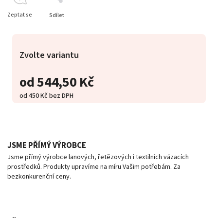
Zeptat se
Sdílet
Zvolte variantu
od
544,50 Kč
od
450 Kč
bez DPH
JSME PŘÍMÝ VÝROBCE
Jsme přímý výrobce lanových, řetězových i textilních vázacích
prostředků. Produkty upravíme na míru Vašim potřebám. Za
bezkonkurenční ceny.