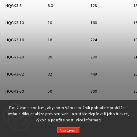
HQGK3-8
8.0
128
1
HQGK3-10
10
160
1
HQGK3-16
16
224
1
HQGK3-20
20
280
2
HQGK3-32
32
448
2
HQGK3-50
50
700
3
Používáme cookies, abychom Vám umožnili pohodlné prohlížení
webu a díky analýze provozu webu neustále zlepšovali jeho funkce,
výkon a použitelnost.
Více informací
Copyright 2026
rc-tech.cz
. Všechna práva vyhrazena.
Vytvořil
Shoptet
| Design
Shoptak.cz
Nastavení