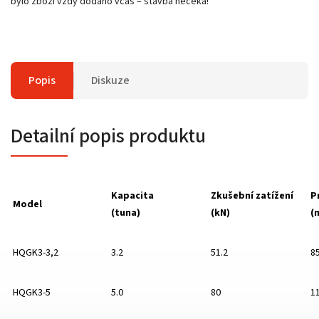
bylo zboží vždy dodáno včas – stavba nečeká!
Popis
Diskuze
Detailní popis produktu
Kapacita
Zkušební zatížení
P
Model
(tuna)
(
kN
)
(
HQGK3-3,2
3.2
51.2
8
HQGK3-5
5.0
80
1