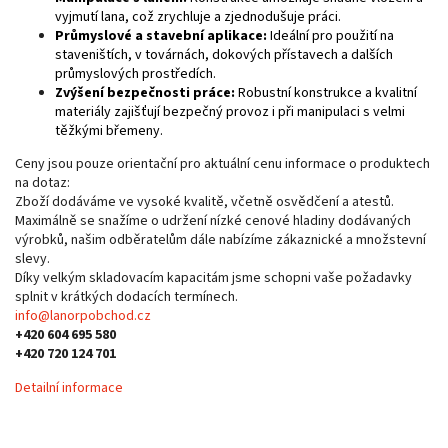
vyjmutí lana, což zrychluje a zjednodušuje práci.
Průmyslové a stavební aplikace:
Ideální pro použití na
staveništích, v továrnách, dokových přístavech a dalších
průmyslových prostředích.
Zvýšení bezpečnosti práce:
Robustní konstrukce a kvalitní
materiály zajišťují bezpečný provoz i při manipulaci s velmi
těžkými břemeny.
Ceny jsou pouze orientační pro aktuální cenu informace o produktech
na dotaz:
Zboží dodáváme ve vysoké kvalitě, včetně osvědčení a atestů.
Maximálně se snažíme o udržení nízké cenové hladiny dodávaných
výrobků, našim odběratelům dále nabízíme zákaznické a množstevní
slevy.
Díky velkým skladovacím kapacitám jsme schopni vaše požadavky
splnit v krátkých dodacích termínech.
info@lanorpobchod.cz
+420 604 695 580
+420 720 124 701
Detailní informace