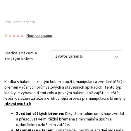
Kód:
Zvolte variantu
Neohodnoceno
Kladka s hákem a
trojitým kolem
Kladka s hákem a trojitým kolem slouží k manipulaci a zvedání těžkých
břemen v různých průmyslových a stavebních aplikacích. Tento typ
kladky je vybaven třemi koly a pevným hákem, což zajišťuje ještě
lepší rozložení zátěže a efektivnější provoz při manipulaci s břemeny.
Hlavní využití:
Zvedání těžkých břemen:
Díky třem kolům umožňuje zvedat
a přesouvat velmi těžká břemena s minimálním úsilím a
optimálním rozložením zátěže.
Manipulace s lanem:
Konstrukce umožňuje snadné vložení a