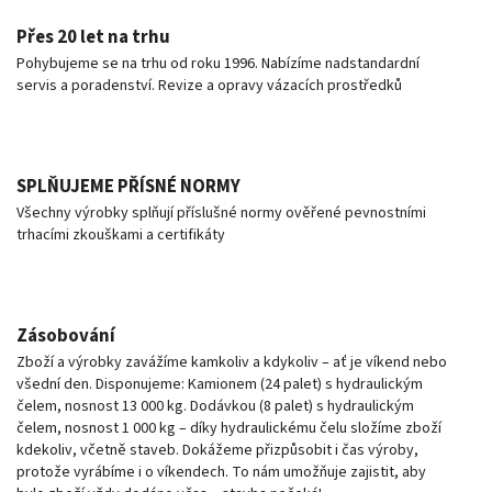
Přes 20 let na trhu
Pohybujeme se na trhu od roku 1996. Nabízíme nadstandardní
servis a poradenství. Revize a opravy vázacích prostředků
SPLŇUJEME PŘÍSNÉ NORMY
Všechny výrobky splňují příslušné normy ověřené pevnostními
trhacími zkouškami a certifikáty
Zásobování
Zboží a výrobky zavážíme kamkoliv a kdykoliv – ať je víkend nebo
všední den. Disponujeme: Kamionem (24 palet) s hydraulickým
čelem, nosnost 13 000 kg. Dodávkou (8 palet) s hydraulickým
čelem, nosnost 1 000 kg – díky hydraulickému čelu složíme zboží
kdekoliv, včetně staveb. Dokážeme přizpůsobit i čas výroby,
protože vyrábíme i o víkendech. To nám umožňuje zajistit, aby