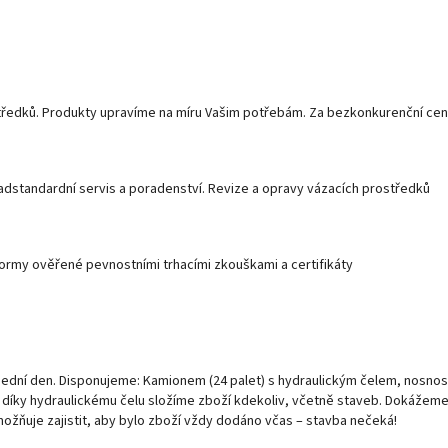
středků. Produkty upravíme na míru Vašim potřebám. Za bezkonkurenční cen
adstandardní servis a poradenství. Revize a opravy vázacích prostředků
normy ověřené pevnostními trhacími zkouškami a certifikáty
všední den. Disponujeme: Kamionem (24 palet) s hydraulickým čelem, nosnos
– díky hydraulickému čelu složíme zboží kdekoliv, včetně staveb. Dokážem
možňuje zajistit, aby bylo zboží vždy dodáno včas – stavba nečeká!