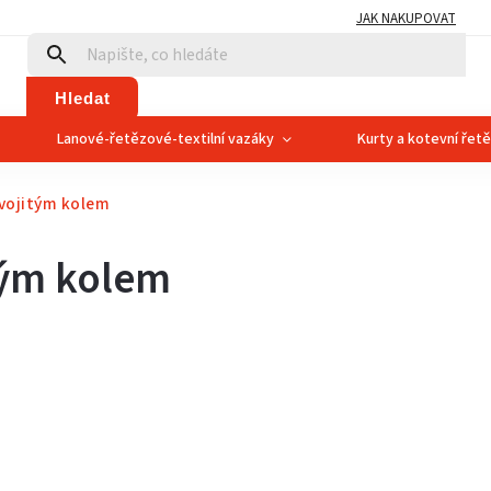
JAK NAKUPOVAT
Hledat
Lanové-řetězové-textilní vazáky
Kurty a kotevní řet
dvojitým kolem
tým kolem