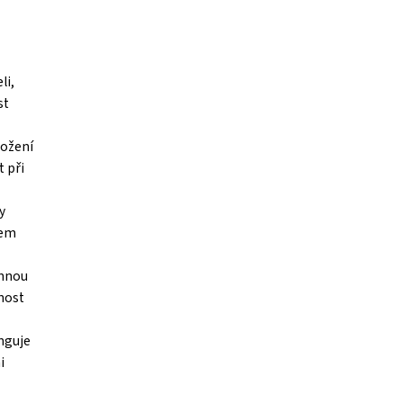
li,
st
ložení
t při
y
hem
annou
nost
unguje
i