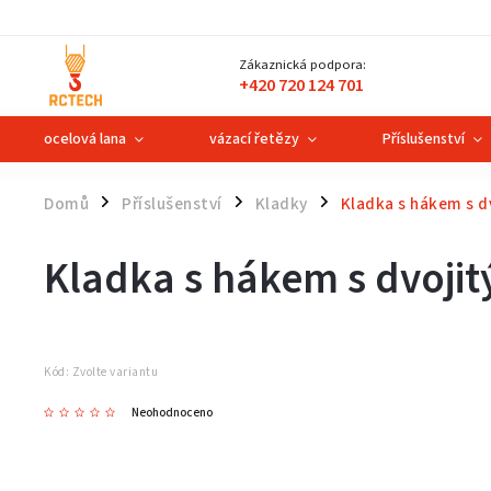
Zákaznická podpora:
+420 720 124 701
ocelová lana
vázací řetězy
Příslušenství
Domů
Příslušenství
Kladky
Kladka s hákem s 
/
/
/
Kladka s hákem s dvoji
Kód:
Zvolte variantu
Neohodnoceno