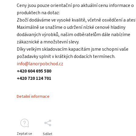
Ceny jsou pouze orientační pro aktuální cenu informace o
produktech na dotaz:
Zboží dodáváme ve vysoké kvalitě, včetně osvědčení a ates
Maximálně se snažíme o udržení nízké cenové hladiny
dodávaných výrobků, našim odběratelům dále nabízíme
zákaznické a množstevní slevy.
Díky velkým skladovacím kapacitám jsme schopni vaše
požadavky splnit v krátkých dodacích termínech.
info@lanorpobchod.cz
+420 604 695 580
+420 720 124 701
Detailní informace
Zeptat se
Sdílet