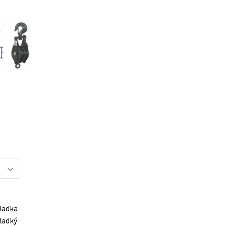
ladka
hladký