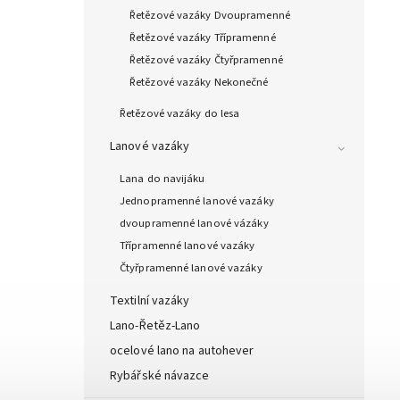
Řetězové vazáky Dvoupramenné
Řetězové vazáky Třípramenné
Řetězové vazáky Čtyřpramenné
Řetězové vazáky Nekonečné
Řetězové vazáky do lesa
Lanové vazáky
Lana do navijáku
Jednopramenné lanové vazáky
dvoupramenné lanové vázáky
Třípramenné lanové vazáky
Čtyřpramenné lanové vazáky
Textilní vazáky
Lano-Řetěz-Lano
ocelové lano na autohever
Rybářské návazce