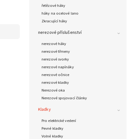
řetězové háky
háky na ocelové lano
Zkracující háky
nerezové příslušenství
nerezové háky
nerezové třmeny
nerezové svorky
nerezové napínáky
nerezové očnice
nerezové kladky
Nerezové oka
Nerezové spojovací články
Kladky
Pro elektrické vedení
Pevné kladky
Volné kladky