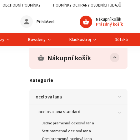
OBCHODNÍ PODMÍNKY
PODMÍNKY OCHRANY OSOBNÍCH ÚDAJŮ
Nákupní košík
Přihlášení
Prázdný košík
ězy
Bowdeny
Kladkostroj
Dětská lanová
Nákupní košík
Kategorie
ocelová lana
ocelova lana standard
Jednopramenná ocelová lana
Šestipramenná ocelová lana
Osmipramenná ocelová lana