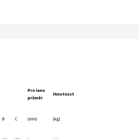
Pro lano
Hmotnost
průměr
B
C
(mm)
(kg)