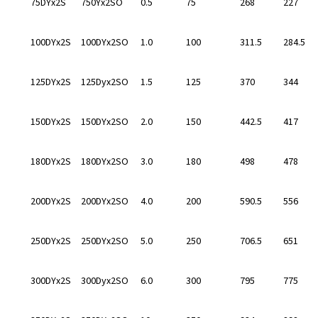
75DYx2S
750Yx2SO
0.5
75
268
227
100DYx2S
100DYx2SO
1.0
100
311.5
284.5
125DYx2S
125Dyx2SO
1.5
125
370
344
150DYx2S
150DYx2SO
2.0
150
442.5
417
180DYx2S
180DYx2SO
3.0
180
498
478
200DYx2S
200DYx2SO
4.0
200
590.5
556
250DYx2S
250DYx2SO
5.0
250
706.5
651
300DYx2S
300Dyx2SO
6.0
300
795
775