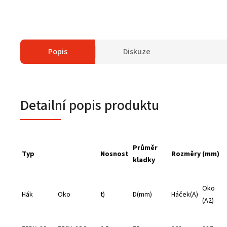
Popis
Diskuze
Detailní popis produktu
Průměr
Typ
Nosnost
Rozměry (mm)
kladky
Oko
Hák
Oko
t)
D(mm)
Háček(A)
(A2)