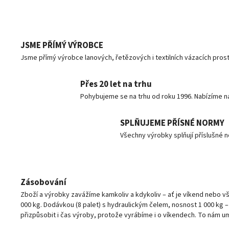
JSME PŘÍMÝ VÝROBCE
Jsme přímý výrobce lanových, řetězových i textilních vázacích pro
Přes 20 let na trhu
Pohybujeme se na trhu od roku 1996. Nabízíme n
SPLŇUJEME PŘÍSNÉ NORMY
Všechny výrobky splňují příslušné 
Zásobování
Zboží a výrobky zavážíme kamkoliv a kdykoliv – ať je víkend nebo 
000 kg. Dodávkou (8 palet) s hydraulickým čelem, nosnost 1 000 kg 
přizpůsobit i čas výroby, protože vyrábíme i o víkendech. To nám u