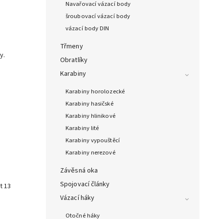
Navařovací vázací body
šroubovací vázací body
vázací body DIN
Třmeny
y.
Obratlíky
Karabiny
Karabiny horolozecké
Karabiny hasičské
Karabiny hlinikové
Karabiny lité
Karabiny vypouštěcí
Karabiny nerezové
Závěsná oka
Spojovací články
t 13
e
Vázací háky
Otočné háky