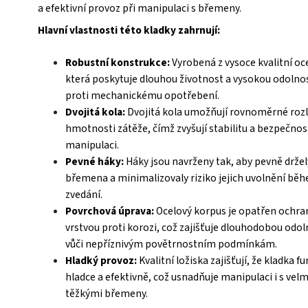
a efektivní provoz při manipulaci s břemeny.
Hlavní vlastnosti této kladky zahrnují:
Robustní konstrukce:
Vyrobená z vysoce kvalitní oce
která poskytuje dlouhou životnost a vysokou odolno
proti mechanickému opotřebení.
Dvojitá kola:
Dvojitá kola umožňují rovnoměrné roz
hmotnosti zátěže, čímž zvyšují stabilitu a bezpečnos
manipulaci.
Pevné háky:
Háky jsou navrženy tak, aby pevně držel
břemena a minimalizovaly riziko jejich uvolnění bě
zvedání.
Povrchová úprava:
Ocelový korpus je opatřen ochr
vrstvou proti korozi, což zajišťuje dlouhodobou odol
vůči nepříznivým povětrnostním podmínkám.
Hladký provoz:
Kvalitní ložiska zajišťují, že kladka f
hladce a efektivně, což usnadňuje manipulaci i s velm
těžkými břemeny.