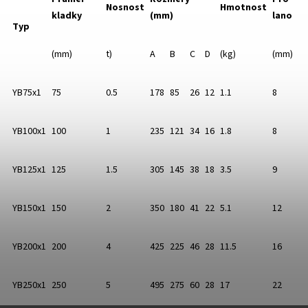
Nosnost
Hmotnost
kladky
(mm)
lano
Typ
(mm)​
t)​
A​
B​
C​
D​
(kg)​
(mm)​
YB75x1​
75​
0.5​
178​
85​
26​
12​
1.1​
8​
YB100x1​
100​
1​
235​
121​
34​
16​
1.8​
8​
YB125x1​
125​
1.5​
305​
145​
38​
18​
3.5​
9​
YB150x1​
150​
2​
350​
180​
41​
22​
5.1​
12​
YB200x1​
200​
4​
425​
225​
46​
28​
11.5​
16​
YB250x1​
250​
5​
495​
275​
60​
28​
17​
22​