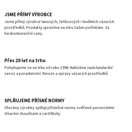
JSME PŘÍMÝ VÝROBCE
Jsme přímý výrobce lanových, řetězových i textilních vázacích
prostředků. Produkty upravíme na míru Vašim potřebám. Za
bezkonkurenční ceny.
Přes 20 let na trhu
Pohybujeme se na trhu od roku 1996. Nabízíme nadstandardní
servis a poradenství. Revize a opravy vázacích prostředků
SPLŇUJEME PŘÍSNÉ NORMY
Všechny výrobky splňují příslušné normy ověřené pevnostními
trhacími zkouškami a certifikáty