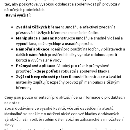
tak, aby poskytoval vysokou odolnost a spolehlivost při provozu v
náročných podmínkách.
Hlavní využití:
Zvedání těžkých břemen:
Umožňuje efektivní zvedání a
přesouvání těžkých břemen s minimálním úsilím.
Manipulace s lanem:
Konstrukce umožňuje snadné vložení a
vyjmutí lana, což urychluje a usnadňuje práci.
Námořní aplikace:
Ideální pro použití na lodích, v přístavech a
dalších námořních prostředích díky vysoké odolnosti proti
korozi a vlivům slané vody.
Průmyslové aplikace:
Vhodný pro různé průmyslové
prostředí, kde je potřeba robustní a spolehlivá kladka.
Zvýšení bezpečnosti práce:
Robustní konstrukce a kvalitní
materiály zajišťují bezpečný provoz při manipulaci s těžkými
břemeny.
Ceny jsou pouze orientační pro aktuální cenu informace o produktech
na dotaz:
Zboží dodáváme ve vysoké kvalitě, včetně osvědčení a atestů.
Maximálně se snažíme o udržení nízké cenové hladiny dodávaných
výrobků, našim odběratelům dále nabízíme zákaznické a množstevní
slevy.