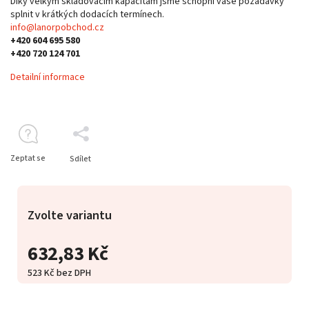
Díky velkým skladovacím kapacitám jsme schopni vaše požadavky
splnit v krátkých dodacích termínech.
info@lanorpobchod.cz
+420 604 695 580
+420 720 124 701
Detailní informace
Zeptat se
Sdílet
Zvolte variantu
632,83 Kč
523 Kč bez DPH