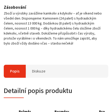
Zásobování
Zboží a výrobky zavážíme kamkoliv a kdykoliv – ať je víkend nebo
všední den. Disponujeme: Kamionem (24 palet) s hydraulickým
čelem, nosnost 13 000 kg. Dodávkou (8 palet) s hydraulickým
čelem, nosnost 1 000 kg – díky hydraulickému čelu složíme zboží
kdekoliv, včetně staveb. Dokážeme přizpůsobit i čas výroby,
protože vyrábíme i o víkendech. To nám umožňuje zajistit, aby
bylo zboží vždy dodáno včas – stavba nečeká!
Popis
Diskuze
Detailní popis produktu
Průměr
Rozměry
Pro