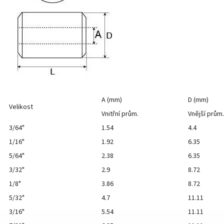
A (mm)
D (mm)
Velikost
Vnitřní prům.
Vnější prům.
3/64"
1.54
4.4
1/16"
1.92
6.35
5/64"
2.38
6.35
3/32"
2.9
8.72
1/8"
3.86
8.72
5/32"
4.7
11.11
3/16"
5.54
11.11