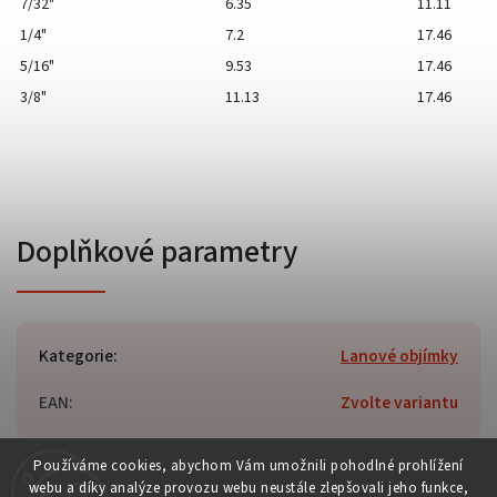
7/32"
6.35
11.11
1/4"
7.2
17.46
5/16"
9.53
17.46
3/8"
11.13
17.46
Doplňkové parametry
Kategorie
:
Lanové objímky
EAN
:
Zvolte variantu
Používáme cookies, abychom Vám umožnili pohodlné prohlížení
webu a díky analýze provozu webu neustále zlepšovali jeho funkce,