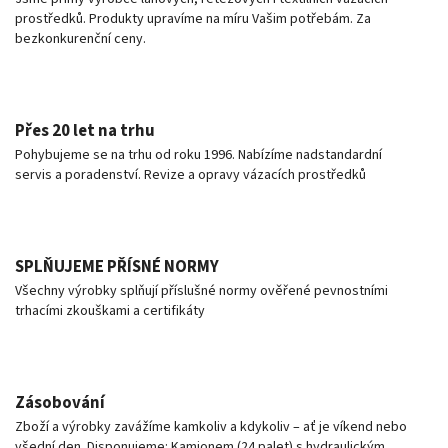
prostředků. Produkty upravíme na míru Vašim potřebám. Za
bezkonkurenční ceny.
Přes 20 let na trhu
Pohybujeme se na trhu od roku 1996. Nabízíme nadstandardní
servis a poradenství. Revize a opravy vázacích prostředků
SPLŇUJEME PŘÍSNÉ NORMY
Všechny výrobky splňují příslušné normy ověřené pevnostními
trhacími zkouškami a certifikáty
Zásobování
Zboží a výrobky zavážíme kamkoliv a kdykoliv – ať je víkend nebo
všední den. Disponujeme: Kamionem (24 palet) s hydraulickým