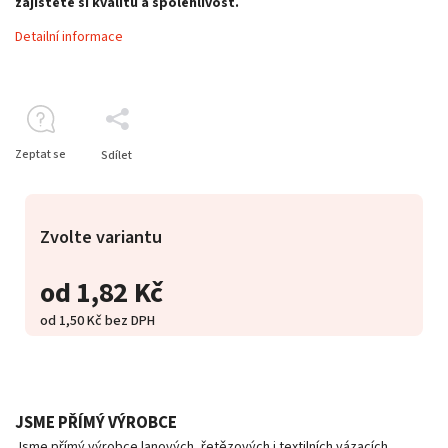
zajistěte si kvalitu a spolehlivost.
Detailní informace
Zeptat se
Sdílet
Zvolte variantu
od
1,82 Kč
od
1,50 Kč
bez DPH
JSME PŘÍMÝ VÝROBCE
Jsme přímý výrobce lanových, řetězových i textilních vázacích