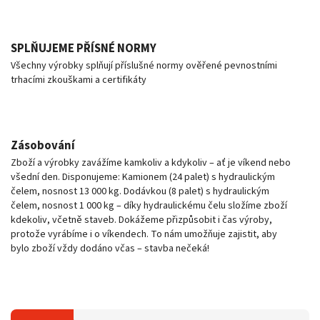
SPLŇUJEME PŘÍSNÉ NORMY
Všechny výrobky splňují příslušné normy ověřené pevnostními
trhacími zkouškami a certifikáty
Zásobování
Zboží a výrobky zavážíme kamkoliv a kdykoliv – ať je víkend nebo
všední den. Disponujeme: Kamionem (24 palet) s hydraulickým
čelem, nosnost 13 000 kg. Dodávkou (8 palet) s hydraulickým
čelem, nosnost 1 000 kg – díky hydraulickému čelu složíme zboží
kdekoliv, včetně staveb. Dokážeme přizpůsobit i čas výroby,
protože vyrábíme i o víkendech. To nám umožňuje zajistit, aby
bylo zboží vždy dodáno včas – stavba nečeká!