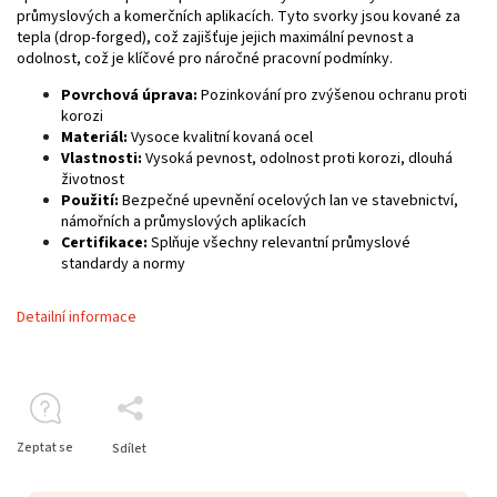
průmyslových a komerčních aplikacích. Tyto svorky jsou kované za
tepla (drop-forged), což zajišťuje jejich maximální pevnost a
odolnost, což je klíčové pro náročné pracovní podmínky.
Povrchová úprava:
Pozinkování pro zvýšenou ochranu proti
korozi
Materiál:
Vysoce kvalitní kovaná ocel
Vlastnosti:
Vysoká pevnost, odolnost proti korozi, dlouhá
životnost
Použití:
Bezpečné upevnění ocelových lan ve stavebnictví,
námořních a průmyslových aplikacích
Certifikace:
Splňuje všechny relevantní průmyslové
standardy a normy
Detailní informace
Zeptat se
Sdílet