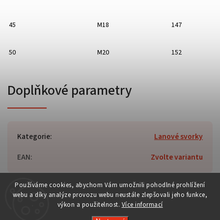
45
M18
147
50
M20
152
Doplňkové parametry
Kategorie
:
Lanové svorky
EAN
:
Zvolte variantu
Používáme cookies, abychom Vám umožnili pohodlné prohlížení
webu a díky analýze provozu webu neustále zlepšovali jeho funkce,
výkon a použitelnost.
Více informací
Copyright 2026
rc-tech.cz
. Všechna práva vyhrazena.
Vytvořil
Shoptet
| Design
Shoptak.cz