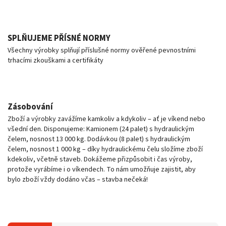
SPLŇUJEME PŘÍSNÉ NORMY
Všechny výrobky splňují příslušné normy ověřené pevnostními
trhacími zkouškami a certifikáty
Zásobování
Zboží a výrobky zavážíme kamkoliv a kdykoliv – ať je víkend nebo
všední den. Disponujeme: Kamionem (24 palet) s hydraulickým
čelem, nosnost 13 000 kg. Dodávkou (8 palet) s hydraulickým
čelem, nosnost 1 000 kg – díky hydraulickému čelu složíme zboží
kdekoliv, včetně staveb. Dokážeme přizpůsobit i čas výroby,
protože vyrábíme i o víkendech. To nám umožňuje zajistit, aby
bylo zboží vždy dodáno včas – stavba nečeká!