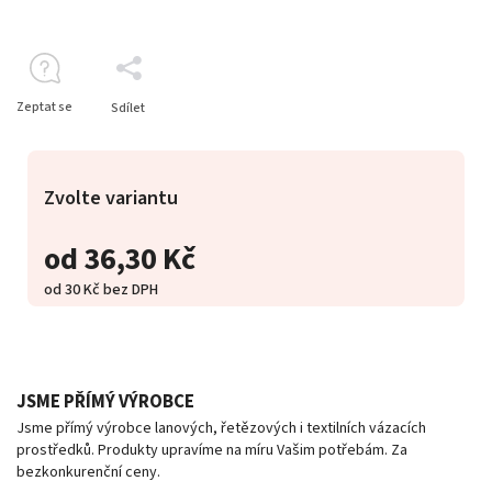
Zeptat se
Sdílet
Zvolte variantu
od
36,30 Kč
od
30 Kč
bez DPH
JSME PŘÍMÝ VÝROBCE
Jsme přímý výrobce lanových, řetězových i textilních vázacích
prostředků. Produkty upravíme na míru Vašim potřebám. Za
bezkonkurenční ceny.