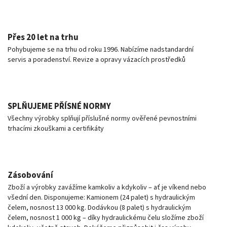
Přes 20 let na trhu
Pohybujeme se na trhu od roku 1996. Nabízíme nadstandardní
servis a poradenství. Revize a opravy vázacích prostředků
SPLŇUJEME PŘÍSNÉ NORMY
Všechny výrobky splňují příslušné normy ověřené pevnostními
trhacími zkouškami a certifikáty
Zásobování
Zboží a výrobky zavážíme kamkoliv a kdykoliv – ať je víkend nebo
všední den. Disponujeme: Kamionem (24 palet) s hydraulickým
čelem, nosnost 13 000 kg. Dodávkou (8 palet) s hydraulickým
čelem, nosnost 1 000 kg – díky hydraulickému čelu složíme zboží