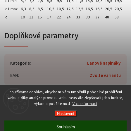
d1 min.
5,7
7,5
7,5
9,5
9,5
11,5
11,5
15,5
15,5
19,5
19,5
d1 max.
6,3
8,5
8,5
10,5
10,5
12,5
12,5
16,5
16,5
20,5
20,5
d
10
11
15
17
22
24
33
39
37
48
58
Doplňkové parametry
Kategorie
:
Lanové napínáky
EAN
:
Zvolte variantu
Používáme cookies, abychom Vám umožnili pohodlné prohlížení
webu a díky analýze provozu webu neustále zlepšovali jeho funkce,
výkon a použitelnost.
Více informací
Copyright 2026
rc-tech.cz
. Všechna práva vyhrazena.
Vytvořil
Shoptet
| Design
Shoptak.cz
Nastavení
Souhlasím