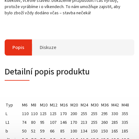
kdekoliv, včetně staveb. Dokážeme přizpůsobit i čas výroby,
protože vyrábíme i o víkendech. To nám umožňuje zajistit, aby
bylo zboží vždy dodáno včas – stavba nečeká!
Popis
Diskuze
Detailní popis produktu
Typ
M6
M8
M10
M12
M16
M20
M24
M30
M36
M42
M48
L
110
110
125
125
170
200
255
255
295
330
355
L1
74
80
95
107
146
170
213
255
260
285
335
b
50
52
59
66
85
100
134
150
150
165
185