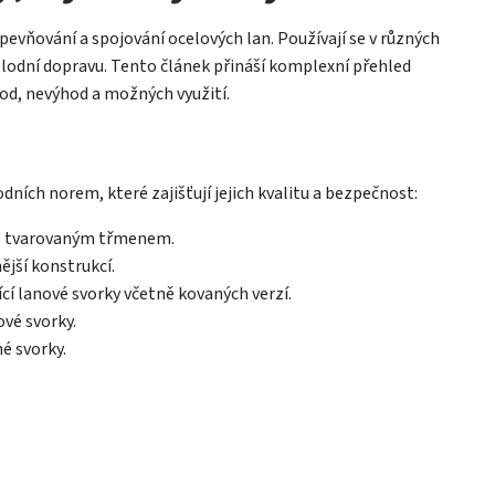
pevňování a spojování ocelových lan. Používají se v různých
 lodní dopravu. Tento článek přináší komplexní přehled
hod, nevýhod a možných využití.
ních norem, které zajišťují jejich kvalitu a bezpečnost:
U" tvarovaným třmenem.
ější konstrukcí.
cí lanové svorky včetně kovaných verzí.
ové svorky.
é svorky.