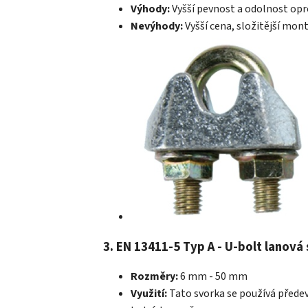
Výhody:
Vyšší pevnost a odolnost opr
Nevýhody:
Vyšší cena, složitější mo
3. EN 13411-5 Typ A - U-bolt lanová
Rozměry:
6 mm - 50 mm
Využití:
Tato svorka se používá předev