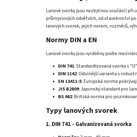
Lanové svorky jsou nezbytnou součástí při u
průmyslových odvětvích, od stavebnictví po
lanových svorek, jejich norem, rozměrů, vý
Normy DIN a EN
Lanové svorky jsou vyráběny podle mezinárod
DIN 741
: Standardizovaná svorka s "
DIN 1142
: Odolnější varianta s robustn
EN 13411-5
: Evropská norma pokrývají
JIS B2809
: Japonský standard pro lan
BS 462
: Britská norma pro pozinkovan
Typy lanových svorek
1. DIN 741 - Galvanizovaná svorka