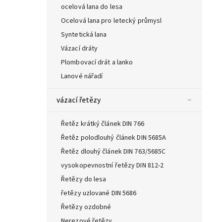
ocelová lana do lesa
Ocelová lana pro letecký průmysl
Syntetická lana
Vázací dráty
Plombovací drát a lanko
Lanové nářadí
vázací řetězy
Řetěz krátký článek DIN 766
Řetěz polodlouhý článek DIN 5685A
Řetěz dlouhý článek DIN 763/5685C
vysokopevnostní řetězy DIN 812-2
Řetězy do lesa
řetězy uzlované DIN 5686
Řetězy ozdobné
Nerezové řetězy