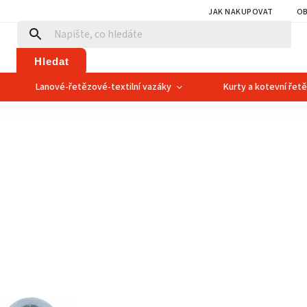
JAK NAKUPOVAT
OB
Hledat
Lanové-řetězové-textilní vazáky
Kurty a kotevní řet