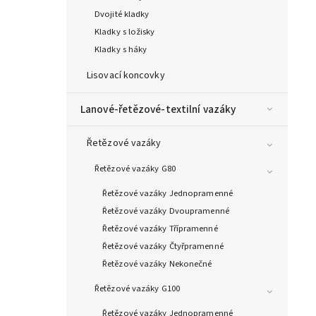
Dvojité kladky
Kladky s ložisky
Kladky s háky
Lisovací koncovky
Lanové-řetězové-textilní vazáky
Řetězové vazáky
Řetězové vazáky G80
Řetězové vazáky Jednopramenné
Řetězové vazáky Dvoupramenné
Řetězové vazáky Třípramenné
Řetězové vazáky Čtyřpramenné
Řetězové vazáky Nekonečné
Řetězové vazáky G100
Řetězové vazáky Jednopramenné