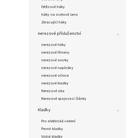
řetězové háky
háky na ocelové lano
Zkracující háky
nerezové příslušenství
nerezové háky
nerezové třmeny
nerezové svorky
nerezové napínáky
nerezové očnice
nerezové kladky
Nerezové oka
Nerezové spojovací články
Kladky
Pro elektrické vedení
Pevné kladky
Volné kladky