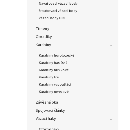
Navařovací vázací body
šroubovací vázací body
vázací body DIN
Třmeny
Obratlíky
Karabiny
Karabiny horolozecké
Karabiny hasičské
Karabiny hlinikové
Karabiny lité
Karabiny vypouštěcí
Karabiny nerezové
Závěsná oka
Spojovací články
Vázací háky
Otočné háky