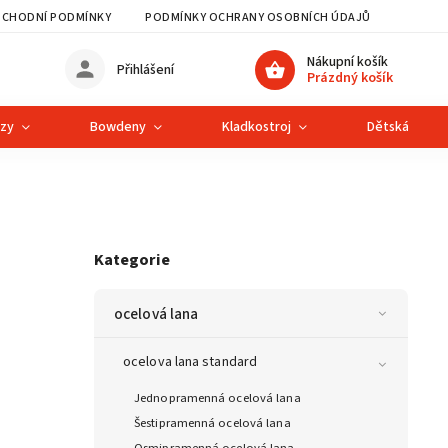
CHODNÍ PODMÍNKY
PODMÍNKY OCHRANY OSOBNÍCH ÚDAJŮ
Nákupní košík
Přihlášení
Prázdný košík
ězy
Bowdeny
Kladkostroj
Dětská lanová
Kategorie
ocelová lana
ocelova lana standard
Jednopramenná ocelová lana
Šestipramenná ocelová lana
Osmipramenná ocelová lana