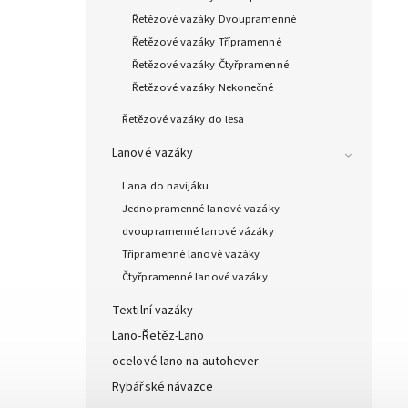
Řetězové vazáky Dvoupramenné
Řetězové vazáky Třípramenné
Řetězové vazáky Čtyřpramenné
Řetězové vazáky Nekonečné
Řetězové vazáky do lesa
Lanové vazáky
Lana do navijáku
Jednopramenné lanové vazáky
dvoupramenné lanové vázáky
Třípramenné lanové vazáky
Čtyřpramenné lanové vazáky
Textilní vazáky
Lano-Řetěz-Lano
ocelové lano na autohever
Rybářské návazce