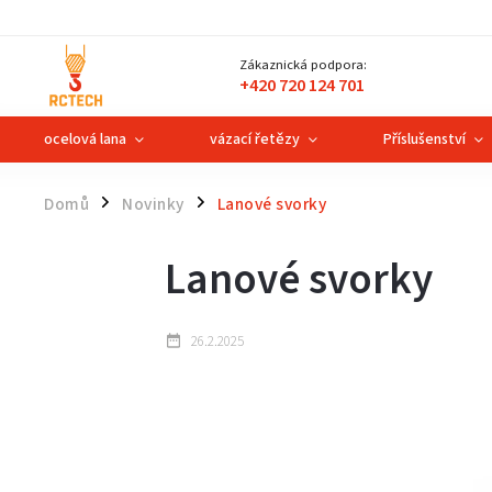
Zákaznická podpora:
+420 720 124 701
ocelová lana
vázací řetězy
Příslušenství
Domů
Novinky
Lanové svorky
/
/
Lanové svorky
26.2.2025