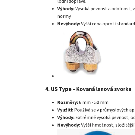
lodní dopravě.
Výhody:
Vysoká pevnost a odolnost, v
normy.
Nevýhody:
Vyšší cena oproti standard
4. US Type - Kovaná lanová svorka
Rozměry:
6 mm - 50 mm
Využití:
Používá se v průmyslových apli
Výhody:
Extrémně vysoká pevnost, odo
Nevýhody:
Vyšší hmotnost, složitější