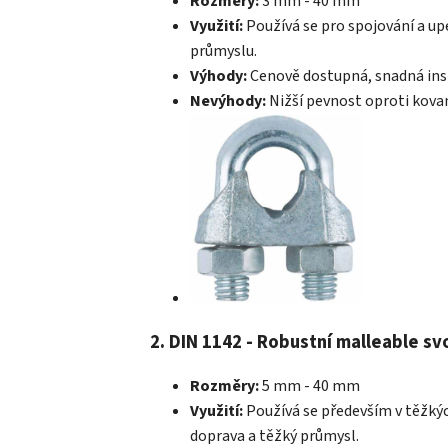
Rozměry:
3 mm - 40 mm
Využití:
Používá se pro spojování a upe
průmyslu.
Výhody:
Cenově dostupná, snadná insta
Nevýhody:
Nižší pevnost oproti kova
2. DIN 1142 - Robustní malleable sv
Rozměry:
5 mm - 40 mm
Využití:
Používá se především v těžkých
doprava a těžký průmysl.