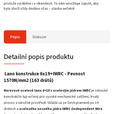
protože vyrábíme i o víkendech. To nám umožňuje zajistit, aby
bylo zboží vždy dodáno včas – stavba nečeká!
Popis
Diskuze
Detailní popis produktu
Lano konstrukce 6x19+IWRC - Pevnost
1570N/mm2 (163 drátů)
Nerezové ocelové lano 6×19 s ocelovým jádrem IWRC
je robustní
konstrukční typ určený pro vysoké mechanické zatížení, trvalý
provoz a náročné prostředí. Skládá se ze šesti pramenů po 19
drátech a
ocelového nosného jádra IWRC (Independent Wire