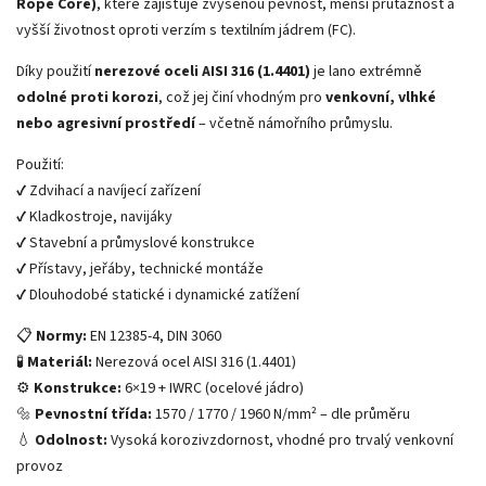
Rope Core)
, které zajišťuje zvýšenou pevnost, menší průtažnost a
vyšší životnost oproti verzím s textilním jádrem (FC).
Díky použití
nerezové oceli AISI 316 (1.4401)
je lano extrémně
odolné proti korozi
, což jej činí vhodným pro
venkovní, vlhké
nebo agresivní prostředí
– včetně námořního průmyslu.
Použití:
✔️ Zdvihací a navíjecí zařízení
✔️ Kladkostroje, navijáky
✔️ Stavební a průmyslové konstrukce
✔️ Přístavy, jeřáby, technické montáže
✔️ Dlouhodobé statické i dynamické zatížení
📋
Normy:
EN 12385-4, DIN 3060
🧪
Materiál:
Nerezová ocel AISI 316 (1.4401)
⚙️
Konstrukce:
6×19 + IWRC (ocelové jádro)
🔩
Pevnostní třída:
1570 / 1770 / 1960 N/mm² – dle průměru
💧
Odolnost:
Vysoká korozivzdornost, vhodné pro trvalý venkovní
provoz