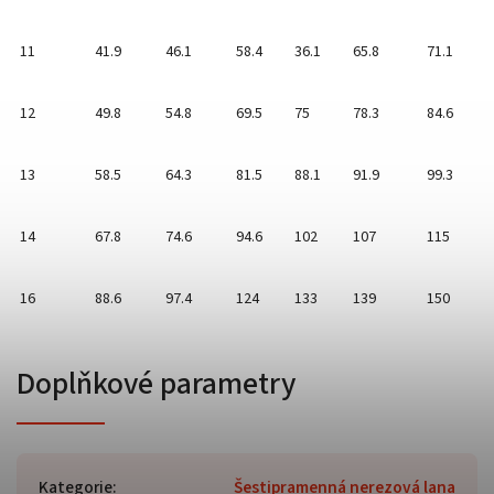
11
41.9
46.1
58.4
36.1
65.8
71.1
12
49.8
54.8
69.5
75
78.3
84.6
13
58.5
64.3
81.5
88.1
91.9
99.3
14
67.8
74.6
94.6
102
107
115
16
88.6
97.4
124
133
139
150
Doplňkové parametry
Kategorie
:
Šestipramenná nerezová lana