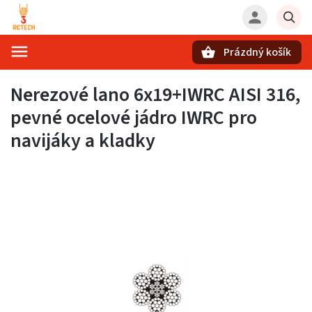
Prázdný košík
Hledat
Nerezové lano 6x19+IWRC
AISI 316,
pevné ocelové jádro IWRC pro
navijáky a kladky