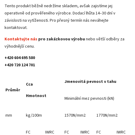
Tento produkt běžně nedržíme skladem, avšak zajistíme jej
operativně od prověřeného výrobce. Dodací lhůta 14–30 dní v
závislosti na vytíženosti. Pro přesný termín nás neváhejte
kontaktovat.
Kontaktujte nás
pro zakázkovou výrobu
nebo větší odběry za
výhodnější cenu.
+420 604 695 580
+420 720 124 701
Jmenovitá pevnost v tahu
Cca
Průměr
Hmotnost
Minimální mez pevnosti (kN)
mm
kg/100m
1570N/mm2
1770N/mm2
FC
IWRC
FC
IWRC
FC
IWRC