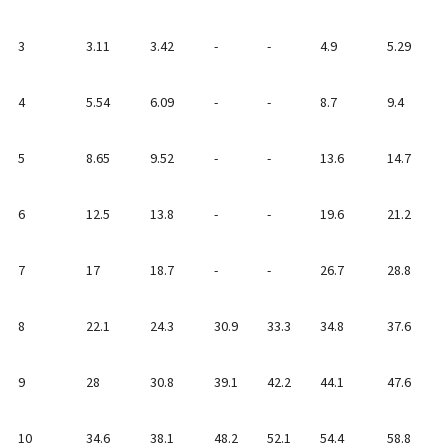
3
3.11
3.42
-
-
4.9
5.29
4
5.54
6.09
-
-
8.7
9.4
5
8.65
9.52
-
-
13.6
14.7
6
12.5
13.8
-
-
19.6
21.2
7
17
18.7
-
-
26.7
28.8
8
22.1
24.3
30.9
33.3
34.8
37.6
9
28
30.8
39.1
42.2
44.1
47.6
10
34.6
38.1
48.2
52.1
54.4
58.8