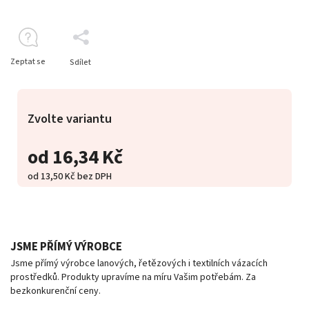
Zeptat se
Sdílet
Zvolte variantu
od
16,34 Kč
od
13,50 Kč
bez DPH
JSME PŘÍMÝ VÝROBCE
Jsme přímý výrobce lanových, řetězových i textilních vázacích
prostředků. Produkty upravíme na míru Vašim potřebám. Za
bezkonkurenční ceny.