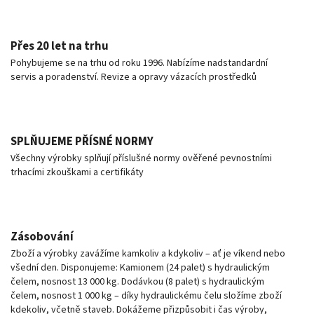
Přes 20 let na trhu
Pohybujeme se na trhu od roku 1996. Nabízíme nadstandardní
servis a poradenství. Revize a opravy vázacích prostředků
SPLŇUJEME PŘÍSNÉ NORMY
Všechny výrobky splňují příslušné normy ověřené pevnostními
trhacími zkouškami a certifikáty
Zásobování
Zboží a výrobky zavážíme kamkoliv a kdykoliv – ať je víkend nebo
všední den. Disponujeme: Kamionem (24 palet) s hydraulickým
čelem, nosnost 13 000 kg. Dodávkou (8 palet) s hydraulickým
čelem, nosnost 1 000 kg – díky hydraulickému čelu složíme zboží
kdekoliv, včetně staveb. Dokážeme přizpůsobit i čas výroby,