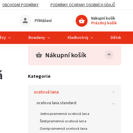
OBCHODNÍ PODMÍNKY
PODMÍNKY OCHRANY OSOBNÍCH ÚDAJŮ
Nákupní košík
Přihlášení
Prázdný košík
tězy
Bowdeny
Kladkostroj
Dětská lanov
Nákupní košík
á
Kategorie
ocelová lana
ocelova lana standard
Jednopramenná ocelová lana
Šestipramenná ocelová lana
Osmipramenná ocelová lana