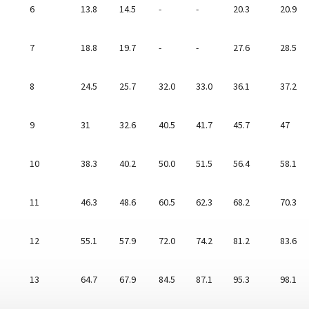
6
13.8
14.5
-
-
20.3
20.9
7
18.8
19.7
-
-
27.6
28.5
8
24.5
25.7
32.0
33.0
36.1
37.2
9
31
32.6
40.5
41.7
45.7
47
10
38.3
40.2
50.0
51.5
56.4
58.1
11
46.3
48.6
60.5
62.3
68.2
70.3
12
55.1
57.9
72.0
74.2
81.2
83.6
13
64.7
67.9
84.5
87.1
95.3
98.1