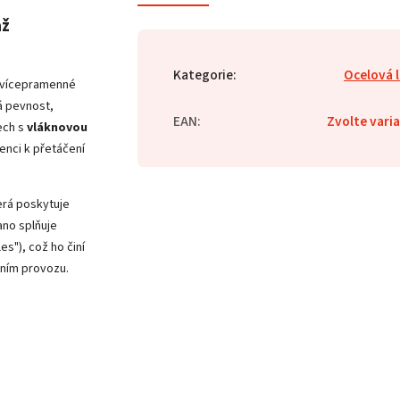
až
Kategorie
:
Ocelová 
 vícepramenné
á pevnost,
EAN
:
Zvolte vari
ech s
vláknovou
denci k přetáčení
erá poskytuje
ano splňuje
es"), což ho činí
vním provozu.