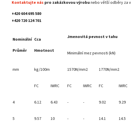
Kontaktujte nás
pro zakázkovou výrobu
nebo větší odběry za v
+420 604 695 580
+420 720 124 701
Jmenovitá pevnost v tahu
Nominální
Cca
Průměr
Hmotnost
Minimální mez pevnosti (kN)
mm
kg/100m
1570N/mm2
1770N/mm2
FC
IWRC
FC
IWRC
FC
IWRC
4
6.12
6.43
-
-
9.02
9.29
5
9.57
10
-
-
14.1
14.5