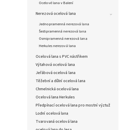
Ocelové lana v Balení
Nerezová ocelová lana
Jednopramenná nerezová lana
Šestipramenná nerezová lana
Osmipramenná nerezová lana
Herkules nerezová lana
Ocelová lana s PVC nástřikem
Výtahová ocelová lana
Jeřábová ocelová lana
Těžební a důlní ocelová lana
Chmelnická ocelová lana
Ocelová lana Herkules
Předpínací ocelová lana pro mostní výztuž
Lodní ocelová lana
Tvarovaná ocelová lana
ocelová lana do lesa