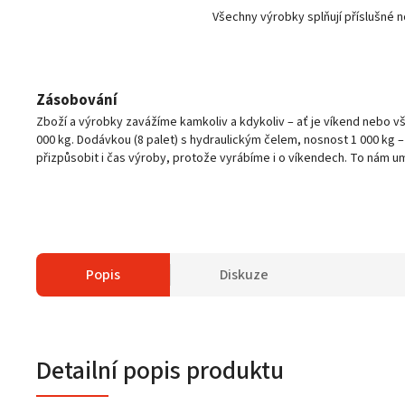
Všechny výrobky splňují příslušné 
Zásobování
Zboží a výrobky zavážíme kamkoliv a kdykoliv – ať je víkend nebo 
000 kg. Dodávkou (8 palet) s hydraulickým čelem, nosnost 1 000 kg 
přizpůsobit i čas výroby, protože vyrábíme i o víkendech. To nám u
Popis
Diskuze
Detailní popis produktu