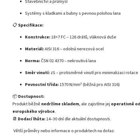
Stavebnictví a průmysl
Systémy s kladkami a bubny s pevnou polohou lana
📋
Specifikace:
Konstrukce:
18×7 FC – 126 drátů, vláknová duše
Materiál:
AISI 316 – odolná nerezová ocel
Norma:
ČSN 02 4370 – nekroutivá lana
Směr vinutí:
zS – protisměrné vinutí pro minimalizaci rotace
Pevnostní třída:
1570 N/mm² (běžná pro AISI 316)
📦
Dostupnost:
Produkt běžně
nedržíme skladem
, ale zajistíme jej
operativně o
evropského výrobce
.
📆
Dodací lhůta:
14–30 dní dle aktuální dostupnosti.
Větší průměry nebo informace o produktech na dotaz: