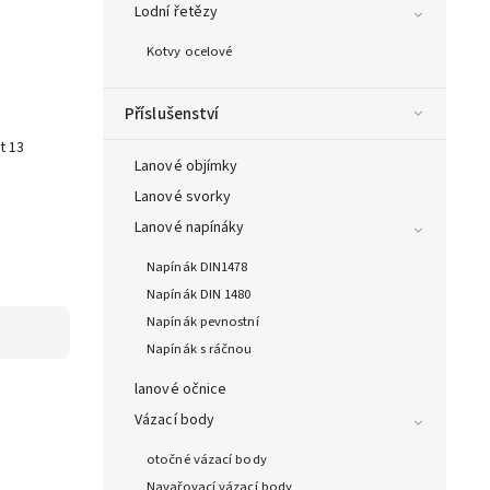
Lodní řetězy
Kotvy ocelové
Příslušenství
t 13
Lanové objímky
e
Lanové svorky
Lanové napínáky
Napínák DIN1478
Napínák DIN 1480
Napínák pevnostní
Napínák s ráčnou
lanové očnice
Vázací body
otočné vázací body
Navařovací vázací body