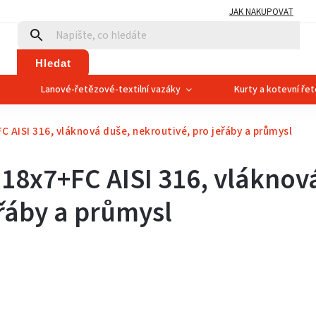
JAK NAKUPOVAT
Hledat
Lanové-řetězové-textilní vazáky
Kurty a kotevní ře
FC
AISI 316, vláknová duše, nekroutivé, pro jeřáby a průmysl
s 18x7+FC
AISI 316, vláknov
eřáby a průmysl