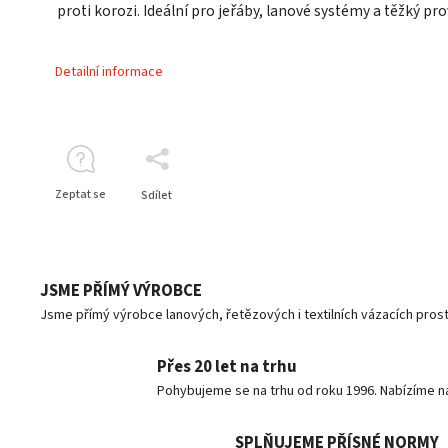
proti korozi. Ideální pro jeřáby, lanové systémy a těžký p
Detailní informace
Zeptat se
Sdílet
JSME PŘÍMÝ VÝROBCE
Jsme přímý výrobce lanových, řetězových i textilních vázacích pro
Přes 20 let na trhu
Pohybujeme se na trhu od roku 1996. Nabízíme n
SPLŇUJEME PŘÍSNÉ NORMY