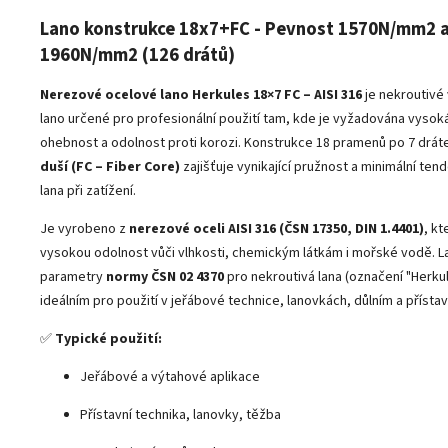
Lano konstrukce 18x7+FC - Pevnost 1570N/mm2 
1960N/mm2 (126 drátů)
Nerezové ocelové lano Herkules 18×7 FC – AISI 316
je nekroutivé
lano určené pro profesionální použití tam, kde je vyžadována vysok
ohebnost a odolnost proti korozi. Konstrukce 18 pramenů po 7 drát
duší (FC – Fiber Core)
zajišťuje vynikající pružnost a minimální ten
lana při zatížení.
Je vyrobeno z
nerezové oceli AISI 316 (ČSN 17350, DIN 1.4401)
, kt
vysokou odolnost vůči vlhkosti, chemickým látkám i mořské vodě. L
parametry
normy ČSN 02 4370
pro nekroutivá lana (označení "Herkul
ideálním pro použití v jeřábové technice, lanovkách, důlním a přísta
✅
Typické použití:
Jeřábové a výtahové aplikace
Přístavní technika, lanovky, těžba