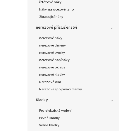
řetězové háky
háky na ocelové lano
Zkracující háky
nerezové příslušenství
nerezové háky
nerezové třmeny
nerezové svorky
nerezové napínáky
nerezové očnice
nerezové kladky
Nerezové oka
Nerezové spojovací články
Kladky
Pro elektrické vedení
Pevné kladky
Volné kladky