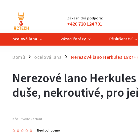
Zákaznická podpora:
+420 720 124 701
ocelová lana
vázací řetězy
Příslušenství
Domů
ocelová lana
Nerezové lano Herkules 18x7+
/
/
Nerezové lano Herkule
duše, nekroutivé, pro j
Kód:
Zvolte variantu
Neohodnoceno