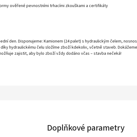
normy ověřené pevnostními trhacími zkouškami a certifikáty
všední den. Disponujeme: Kamionem (24 palet) s hydraulickým čelem, nosnos
– díky hydraulickému čelu složíme zboží kdekoliv, včetně staveb. Dokážem
možňuje zajistit, aby bylo zboží vždy dodáno včas – stavba nečeká!
Doplňkové parametry