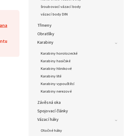
šroubovací vázací body
vázací body DIN
lana
Třmeny
Obratlíky
antu
Karabiny
Karabiny horolozecké
Karabiny hasičské
Karabiny hlinikové
Karabiny lité
Karabiny vypouštěcí
Karabiny nerezové
Závěsná oka
Spojovací články
Vázací háky
Otočné háky