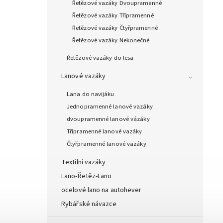
Řetězové vazáky Dvoupramenné
Řetězové vazáky Třípramenné
Řetězové vazáky Čtyřpramenné
Řetězové vazáky Nekonečné
Řetězové vazáky do lesa
Lanové vazáky
Lana do navijáku
Jednopramenné lanové vazáky
dvoupramenné lanové vázáky
Třípramenné lanové vazáky
Čtyřpramenné lanové vazáky
Textilní vazáky
Lano-Řetěz-Lano
ocelové lano na autohever
Rybářské návazce