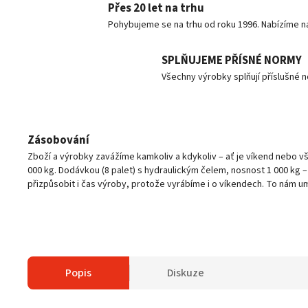
Přes 20 let na trhu
Pohybujeme se na trhu od roku 1996. Nabízíme n
SPLŇUJEME PŘÍSNÉ NORMY
Všechny výrobky splňují příslušné 
Zásobování
Zboží a výrobky zavážíme kamkoliv a kdykoliv – ať je víkend nebo 
000 kg. Dodávkou (8 palet) s hydraulickým čelem, nosnost 1 000 kg 
přizpůsobit i čas výroby, protože vyrábíme i o víkendech. To nám u
Popis
Diskuze