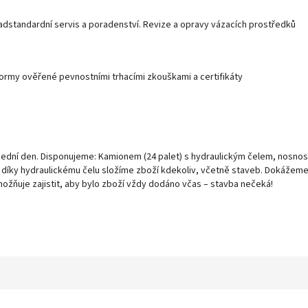
adstandardní servis a poradenství. Revize a opravy vázacích prostředků
normy ověřené pevnostními trhacími zkouškami a certifikáty
všední den. Disponujeme: Kamionem (24 palet) s hydraulickým čelem, nosnos
– díky hydraulickému čelu složíme zboží kdekoliv, včetně staveb. Dokážem
možňuje zajistit, aby bylo zboží vždy dodáno včas – stavba nečeká!