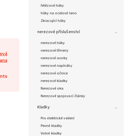
řetězové háky
háky na ocelové lano
Zkracující háky
nerezové příslušenství
nerezové háky
nerezové třmeny
lová
nerezové svorky
lana
nerezové napínáky
nerezové očnice
antu
nerezové kladky
Nerezové oka
Nerezové spojovací články
Kladky
Pro elektrické vedení
Pevné kladky
Volné kladky