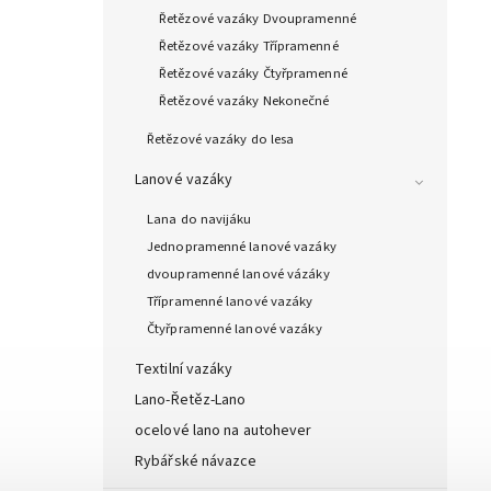
Řetězové vazáky Dvoupramenné
Řetězové vazáky Třípramenné
Řetězové vazáky Čtyřpramenné
Řetězové vazáky Nekonečné
Řetězové vazáky do lesa
Lanové vazáky
Lana do navijáku
Jednopramenné lanové vazáky
dvoupramenné lanové vázáky
Třípramenné lanové vazáky
Čtyřpramenné lanové vazáky
Textilní vazáky
Lano-Řetěz-Lano
ocelové lano na autohever
Rybářské návazce