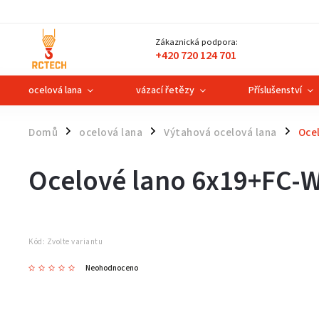
Zákaznická podpora:
+420 720 124 701
ocelová lana
vázací řetězy
Příslušenství
Domů
ocelová lana
Výtahová ocelová lana
Oce
/
/
/
Ocelové lano 6x19+FC-W
Kód:
Zvolte variantu
Neohodnoceno