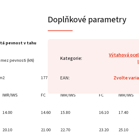
Doplňkové parametry
tá pevnost v tahu
Výtahová oce
Kategorie
:
 mez pevnosti (kN)
EAN
:
Zvolte vari
m2
1770N/mm2
1960N/mm2
IWR/IWS
FC
IWR/IWS
FC
IWR/IWS
14.00
14.60
15.80
16.10
17.40
20.10
21.00
22.70
23.20
25.10