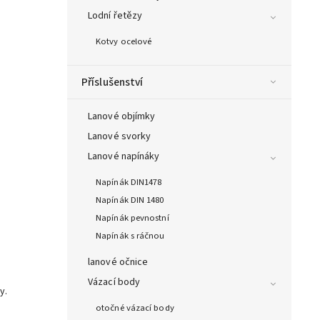
Lodní řetězy
Kotvy ocelové
Příslušenství
Lanové objímky
Lanové svorky
Lanové napínáky
Napínák DIN1478
Napínák DIN 1480
Napínák pevnostní
Napínák s ráčnou
lanové očnice
Vázací body
y.
otočné vázací body