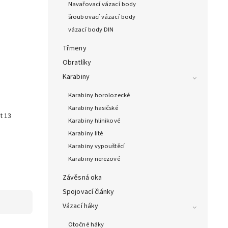
Navařovací vázací body
šroubovací vázací body
vázací body DIN
Třmeny
Obratlíky
Karabiny
Karabiny horolozecké
Karabiny hasičské
t 13
Karabiny hlinikové
e
Karabiny lité
Karabiny vypouštěcí
Karabiny nerezové
Závěsná oka
Spojovací články
Vázací háky
Otočné háky