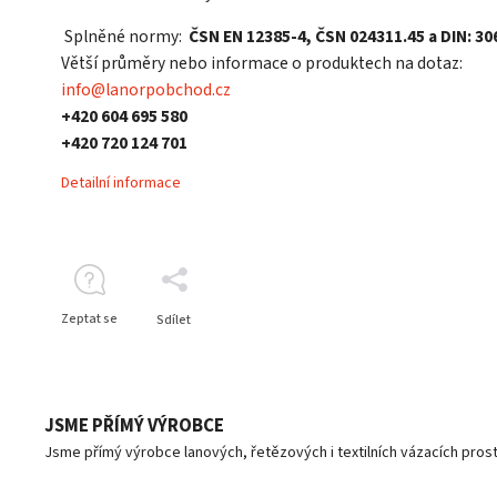
Splněné normy:
ČSN EN 12385-4, ČSN 024311.45 a DIN: 30
Větší průměry nebo informace o produktech na dotaz:
info@lanorpobchod.cz
+420 604 695 580
+420 720 124 701
Detailní informace
Zeptat se
Sdílet
JSME PŘÍMÝ VÝROBCE
Jsme přímý výrobce lanových, řetězových i textilních vázacích pro