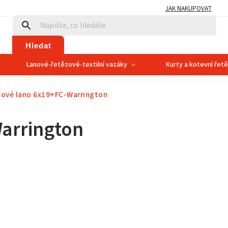
JAK NAKUPOVAT
Hledat
Lanové-řetězové-textilní vazáky
Kurty a kotevní řet
lové lano 6x19+FC-Warrington
arrington