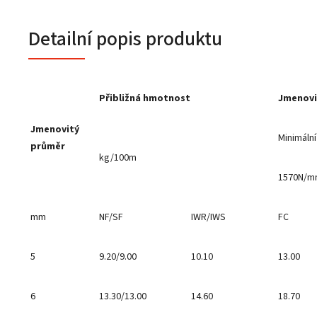
Detailní popis produktu
Přibližná hmotnost
Jmenovi
Jmenovitý
Minimální
průměr
kg/100m
1570N/m
mm
NF/SF
IWR/IWS
FC
5
9.20/9.00
10.10
13.00
6
13.30/13.00
14.60
18.70