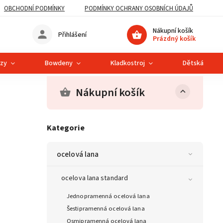
OBCHODNÍ PODMÍNKY
PODMÍNKY OCHRANY OSOBNÍCH ÚDAJŮ
Nákupní košík
Přihlášení
Prázdný košík
ězy
Bowdeny
Kladkostroj
Dětská lanová
Nákupní košík
Kategorie
ocelová lana
ocelova lana standard
Jednopramenná ocelová lana
Šestipramenná ocelová lana
Osmipramenná ocelová lana