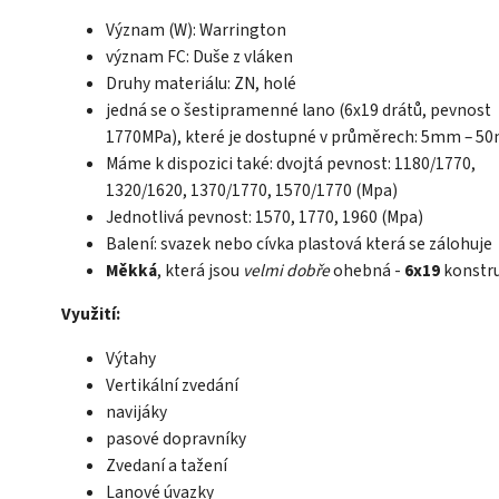
Význam (W): Warrington
význam FC: Duše z vláken
Druhy materiálu: ZN, holé
jedná se o šestipramenné lano (6x19 drátů, pevnost
1770MPa), které je dostupné v průměrech: 5mm – 
Máme k dispozici také: dvojtá pevnost: 1180/1770,
1320/1620, 1370/1770, 1570/1770 (Mpa)
Jednotlivá pevnost: 1570, 1770, 1960 (Mpa)
Balení: svazek nebo cívka plastová která se zálohuje
Měkká
, která jsou
velmi dobře
ohebná -
6x19
konstr
Využití:
Výtahy
Vertikální zvedání
navijáky
pasové dopravníky
Zvedaní a tažení
Lanové úvazky