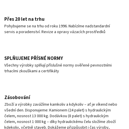
Přes 20 let na trhu
Pohybujeme se na trhu od roku 1996. Nabízíme nadstandardní
servis a poradenství. Revize a opravy vázacích prostředků
SPLŇUJEME PŘÍSNÉ NORMY
Všechny výrobky splňují příslušné normy ověřené pevnostními
trhacími zkouškami a certifikáty
Zásobování
Zboží a výrobky zavážíme kamkoliv a kdykoliv – ať je víkend nebo
všední den. Disponujeme: Kamionem (24 palet) s hydraulickým
čelem, nosnost 13 000 kg. Dodávkou (8 palet) s hydraulickým
čelem, nosnost 1 000 kg – díky hydraulickému čelu složíme zboží
kdekoliv, včetně staveb. Dokážeme přizpůsobit i čas výroby,