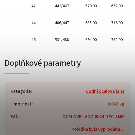
42
442/407
579.00
652.00
44
486/447
635.00
716.00
46
531/488
694.00
782.00
Doplňkové parametry
Kategorie
:
Lodní ocelová lana
Hmotnost
:
0.063 kg
EAN
:
OCELOVE LANO 6X24-7FC-5MM
Položka byla vyprodána…