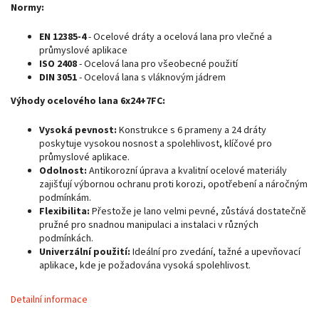
Normy:
EN 12385-4
- Ocelové dráty a ocelová lana pro vlečné a
průmyslové aplikace
ISO 2408
- Ocelová lana pro všeobecné použití
DIN 3051
- Ocelová lana s vláknovým jádrem
Výhody ocelového lana 6x24+7FC:
Vysoká pevnost:
Konstrukce s 6 prameny a 24 dráty
poskytuje vysokou nosnost a spolehlivost, klíčové pro
průmyslové aplikace.
Odolnost:
Antikorozní úprava a kvalitní ocelové materiály
zajišťují výbornou ochranu proti korozi, opotřebení a náročným
podmínkám.
Flexibilita:
Přestože je lano velmi pevné, zůstává dostatečně
pružné pro snadnou manipulaci a instalaci v různých
podmínkách.
Univerzální použití:
Ideální pro zvedání, tažné a upevňovací
aplikace, kde je požadována vysoká spolehlivost.
Detailní informace