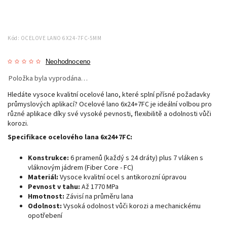
Kód:
OCELOVE LANO 6X24-7FC-5MM
Neohodnoceno
Položka byla vyprodána…
Hledáte vysoce kvalitní ocelové lano, které splní přísné požadavky
průmyslových aplikací? Ocelové lano 6x24+7FC je ideální volbou pro
různé aplikace díky své vysoké pevnosti, flexibilitě a odolnosti vůči
korozi.
Specifikace ocelového lana 6x24+7FC:
Konstrukce:
6 pramenů (každý s 24 dráty) plus 7 vláken s
vláknovým jádrem (Fiber Core - FC)
Materiál:
Vysoce kvalitní ocel s antikorozní úpravou
Pevnost v tahu:
Až 1770 MPa
Hmotnost:
Závisí na průměru lana
Odolnost:
Vysoká odolnost vůči korozi a mechanickému
opotřebení