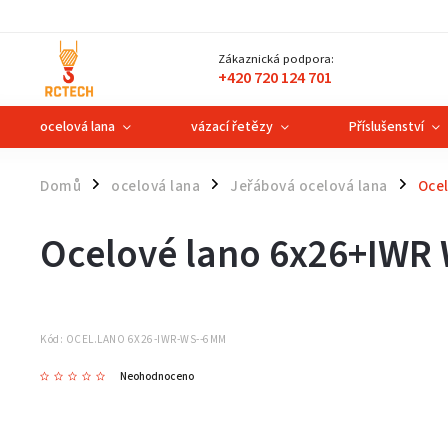
Zákaznická podpora:
+420 720 124 701
ocelová lana
vázací řetězy
Příslušenství
Domů
ocelová lana
Jeřábová ocelová lana
Oce
/
/
/
Ocelové lano 6x26+IWR 
Kód:
OCEL.LANO 6X26-IWR-WS--6MM
Neohodnoceno