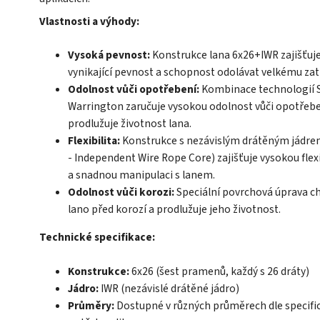
Vlastnosti a výhody:
Vysoká pevnost:
Konstrukce lana 6x26+IWR zajišťuj
vynikající pevnost a schopnost odolávat velkému zat
Odolnost vůči opotřebení:
Kombinace technologií S
Warrington zaručuje vysokou odolnost vůči opotřebe
prodlužuje životnost lana.
Flexibilita:
Konstrukce s nezávislým drátěným jádre
- Independent Wire Rope Core) zajišťuje vysokou flexi
a snadnou manipulaci s lanem.
Odolnost vůči korozi:
Speciální povrchová úprava c
lano před korozí a prodlužuje jeho životnost.
Technické specifikace:
Konstrukce:
6x26 (šest pramenů, každý s 26 dráty)
Jádro:
IWR (nezávislé drátěné jádro)
Průměry:
Dostupné v různých průměrech dle specifi