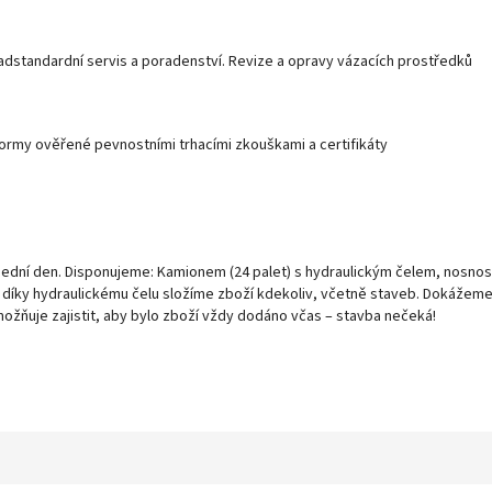
adstandardní servis a poradenství. Revize a opravy vázacích prostředků
normy ověřené pevnostními trhacími zkouškami a certifikáty
všední den. Disponujeme: Kamionem (24 palet) s hydraulickým čelem, nosnos
– díky hydraulickému čelu složíme zboží kdekoliv, včetně staveb. Dokážem
možňuje zajistit, aby bylo zboží vždy dodáno včas – stavba nečeká!