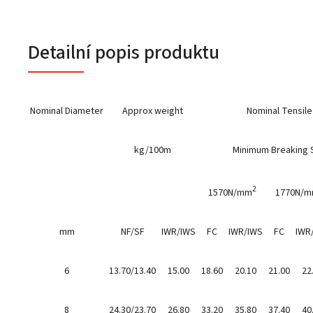
Detailní popis produktu
Nominal Diameter
Approx weight
Nominal Tensile
kg/100m
Minimum Breaking S
2
1570N/mm
1770N/
mm
NF/SF
IWR/IWS
FC
IWR/IWS
FC
IWR
6
13.70/13.40
15.00
18.60
20.10
21.00
22
8
24.30/23.70
26.80
33.20
35.80
37.40
40