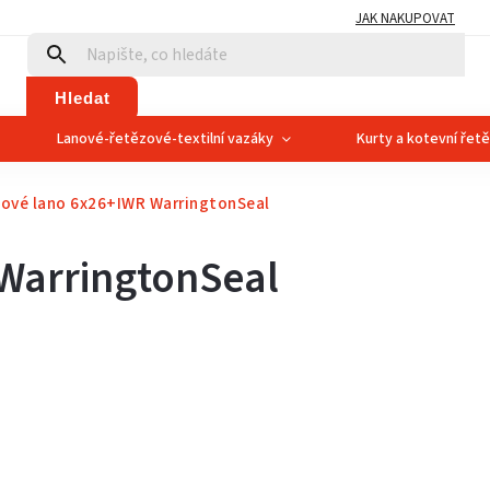
JAK NAKUPOVAT
Hledat
Lanové-řetězové-textilní vazáky
Kurty a kotevní řet
lové lano 6x26+IWR WarringtonSeal
WarringtonSeal