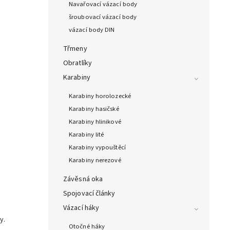
Navařovací vázací body
šroubovací vázací body
vázací body DIN
Třmeny
Obratlíky
Karabiny
Karabiny horolozecké
Karabiny hasičské
Karabiny hlinikové
Karabiny lité
Karabiny vypouštěcí
Karabiny nerezové
Závěsná oka
Spojovací články
Vázací háky
y.
Otočné háky