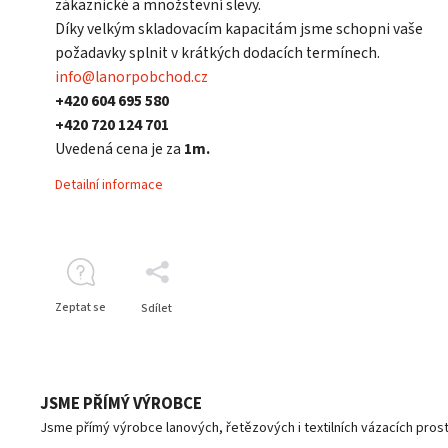
zákaznické a množstevní slevy.
Díky velkým skladovacím kapacitám jsme schopni vaše
požadavky splnit v krátkých dodacích termínech.
info@lanorpobchod.cz
+420 604 695 580
+420 720 124 701
Uvedená cena je za
1m.
Detailní informace
Zeptat se
Sdílet
JSME PŘÍMÝ VÝROBCE
Jsme přímý výrobce lanových, řetězových i textilních vázacích pro