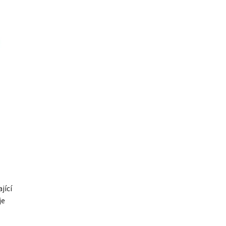
jící
je