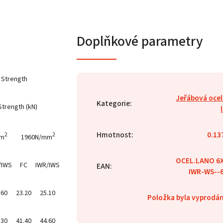
Doplňkové parametry
 Strength
Jeřábová oce
Kategorie
:
trength (kN)
Hmotnost
:
0.13
2
2
mm
1960N/mm
OCEL.LANO 6
/IWS
FC
IWR/IWS
EAN
:
IWR-WS--
.60
23.20
25.10
Položka byla vyprod
.30
41.40
44.60