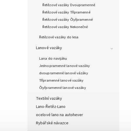
Řetězové vazáky Dvoupramenné
Řetězové vazáky Třípramenné
Řetězové vazáky Čtyřpramenné
Řetězové vazáky Nekonečné
Řetězové vazáky do lesa
Lanové vazáky
Lana do navijáku
Jednopramenné lanové vazáky
dvoupramenné lanové vázáky
Třípramenné lanové vazáky
Čtyřpramenné lanové vazáky
Textilní vazáky
Lano-Řetěz-Lano
ocelové lano na autohever
Rybářské návazce