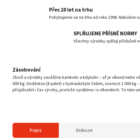
Přes 20 let na trhu
Pohybujeme se na trhu od roku 1996. Nabízíme n
SPLŇUJEME PŘÍSNÉ NORMY
Všechny výrobky splňují příslušné 
Zásobování
Zboží a výrobky zavážíme kamkoliv a kdykoliv – ať je víkend nebo 
000 kg. Dodávkou (8 palet) s hydraulickým čelem, nosnost 1 000 kg 
přizpůsobit i čas výroby, protože vyrábíme i o víkendech. To nám u
Popis
Diskuze