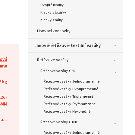
Dvojité kladky
Kladky s ložisky
Kladky s háky
Lisovací koncovky
Lanové-řetězové-textilní vazáky
lová
Řetězové vazáky
lana
Řetězové vazáky G80
7 kg
Řetězové vazáky Jednopramenné
Řetězové vazáky Dvoupramenné
Řetězové vazáky Třípramenné
X26-
6MM
Řetězové vazáky Čtyřpramenné
Řetězové vazáky Nekonečné
ána…
Řetězové vazáky G100
Řetězové vazáky Jednopramenné