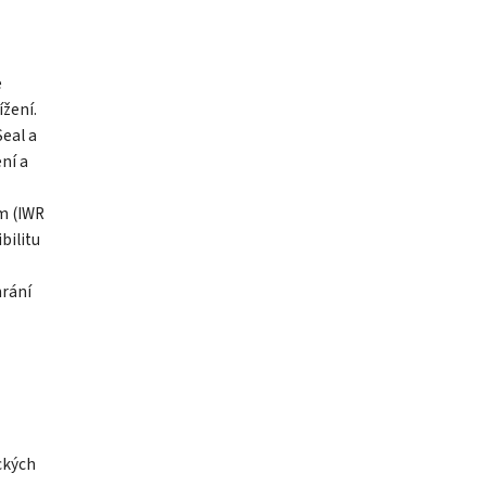
e
ížení.
eal a
ní a
m (IWR
bilitu
hrání
ckých