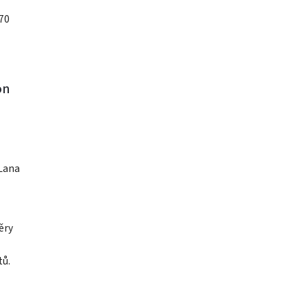
70
on
 Lana
ěry
tů.