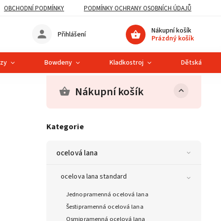
OBCHODNÍ PODMÍNKY
PODMÍNKY OCHRANY OSOBNÍCH ÚDAJŮ
Nákupní košík
Přihlášení
Prázdný košík
ězy
Bowdeny
Kladkostroj
Dětská lanová
Nákupní košík
Kategorie
ocelová lana
ocelova lana standard
Jednopramenná ocelová lana
Šestipramenná ocelová lana
Osmipramenná ocelová lana