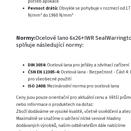
potřeb aplikace
Pevnost drátů:
Obvykle se pohybuje v rozmezí od 17
N/mm² do 1960 N/mm²
Normy:
Ocelové lano 6x26+IWR SealWarringt
splňuje následující normy:
DIN 3054:
Ocelová lana pro jeřáby a zdvihací zařízení
ČSN EN 12385-4:
Ocelová lana - Bezpečnost - Část 4:
pro všeobecné použití
ISO 2408:
Mezinárodní norma pro ocelová lana
Ceny jsou pouze orientační pro aktuální cenu a Větší prům
nebo informace o produktech na dotaz:
Zboží dodáváme ve vysoké kvalitě, včetně osvědčení a ates
Maximálně se snažíme o udržení nízké cenové hladiny
dodávaných výrobků, našim odběratelům dále nabízíme