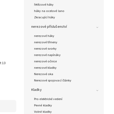
řetězové háky
háky na ocelové lano
Zkracující háky
nerezové příslušenství
nerezové háky
nerezové třmeny
nerezové svorky
nerezové napínáky
nerezové očnice
t 13
nerezové kladky
e
Nerezové oka
Nerezové spojovací články
Kladky
Pro elektrické vedení
Pevné kladky
Volné kladky