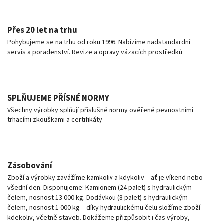
Přes 20 let na trhu
Pohybujeme se na trhu od roku 1996. Nabízíme nadstandardní
servis a poradenství. Revize a opravy vázacích prostředků
SPLŇUJEME PŘÍSNÉ NORMY
Všechny výrobky splňují příslušné normy ověřené pevnostními
trhacími zkouškami a certifikáty
Zásobování
Zboží a výrobky zavážíme kamkoliv a kdykoliv – ať je víkend nebo
všední den. Disponujeme: Kamionem (24 palet) s hydraulickým
čelem, nosnost 13 000 kg. Dodávkou (8 palet) s hydraulickým
čelem, nosnost 1 000 kg – díky hydraulickému čelu složíme zboží
kdekoliv, včetně staveb. Dokážeme přizpůsobit i čas výroby,