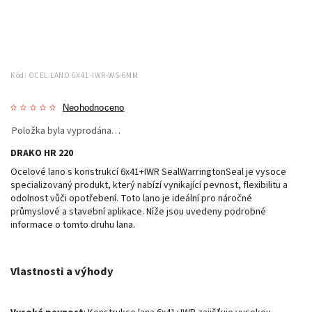
Kód:
OCEL.LANO 6X41-IWR-WS-6MM
Neohodnoceno
Položka byla vyprodána…
DRAKO HR 220
Ocelové lano s konstrukcí 6x41+IWR SealWarringtonSeal je vysoce
specializovaný produkt, který nabízí vynikající pevnost, flexibilitu a
odolnost vůči opotřebení. Toto lano je ideální pro náročné
průmyslové a stavební aplikace. Níže jsou uvedeny podrobné
informace o tomto druhu lana.
Vlastnosti a výhody