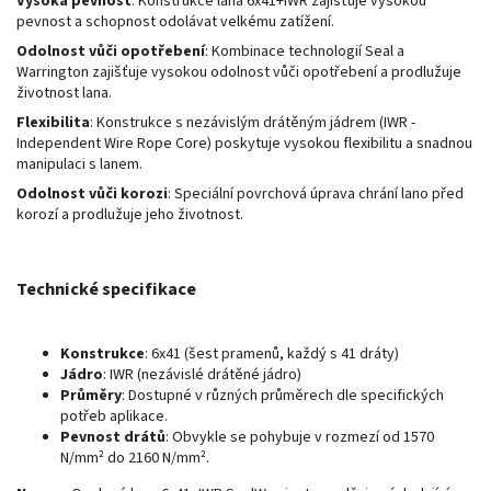
Vysoká pevnost
: Konstrukce lana 6x41+IWR zajišťuje vysokou
pevnost a schopnost odolávat velkému zatížení.
Odolnost vůči opotřebení
: Kombinace technologií Seal a
Warrington zajišťuje vysokou odolnost vůči opotřebení a prodlužuje
životnost lana.
Flexibilita
: Konstrukce s nezávislým drátěným jádrem (IWR -
Independent Wire Rope Core) poskytuje vysokou flexibilitu a snadnou
manipulaci s lanem.
Odolnost vůči korozi
: Speciální povrchová úprava chrání lano před
korozí a prodlužuje jeho životnost.
Technické specifikace
Konstrukce
: 6x41 (šest pramenů, každý s 41 dráty)
Jádro
: IWR (nezávislé drátěné jádro)
Průměry
: Dostupné v různých průměrech dle specifických
potřeb aplikace.
Pevnost drátů
: Obvykle se pohybuje v rozmezí od 1570
N/mm² do 2160 N/mm².