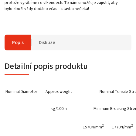
protože vyrábíme i o víkendech. To nám umožňuje zajistit, aby
bylo zboží vždy dodáno včas – stavba nečeká!
Popis
Diskuze
Detailní popis produktu
Nominal Diameter
Approx weight
Nominal Tensile Str
kg/100m
Minimum Breaking Stren
2
2
1570N/mm
1770N/mm