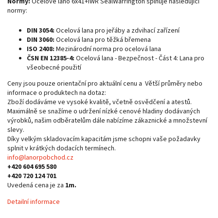
Normy:
Ocelové lano 6x41+IWR SealWarrington splňuje následující
normy:
DIN 3054:
Ocelová lana pro jeřáby a zdvihací zařízení
DIN 3060:
Ocelová lana pro těžká břemena
ISO 2408:
Mezinárodní norma pro ocelová lana
ČSN EN 12385-4:
Ocelová lana - Bezpečnost - Část 4: Lana pro
všeobecné použití
Ceny jsou pouze orientační pro aktuální cenu a Větší průměry nebo
informace o produktech na dotaz:
Zboží dodáváme ve vysoké kvalitě, včetně osvědčení a atestů.
Maximálně se snažíme o udržení nízké cenové hladiny dodávaných
výrobků, našim odběratelům dále nabízíme zákaznické a množstevní
slevy.
Díky velkým skladovacím kapacitám jsme schopni vaše požadavky
splnit v krátkých dodacích termínech.
info@lanorpobchod.cz
+420 604 695 580
+420 720 124 701
Uvedená cena je za
1m.
Detailní informace