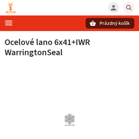
Prázdný košík
Hledat
Ocelové lano 6x41+IWR
WarringtonSeal