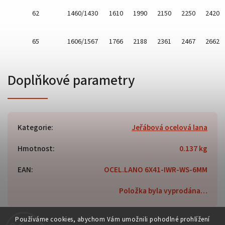
62
1460/1430
1610
1990
2150
2250
2420
65
1606/1567
1766
2188
2361
2467
2662
Doplňkové parametry
Kategorie
:
Jeřábová ocelová lana
Hmotnost
:
0.137 kg
EAN
:
OCEL.LANO 6X41-IWR-WS-6MM
Položka byla vyprodána…
Používáme cookies, abychom Vám umožnili pohodlné prohlížení