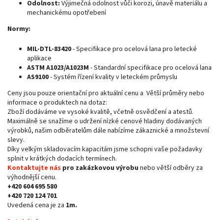
Odolnost:
Výjimečná odolnost vůči korozi, únavě materiálu a
mechanickému opotřebení
Normy:
MIL-DTL-83420
- Specifikace pro ocelová lana pro letecké
aplikace
ASTM A1023/A1023M
- Standardní specifikace pro ocelová lana
AS9100
- Systém řízení kvality v leteckém průmyslu
Ceny jsou pouze orientační pro aktuální cenu a Větší průměry nebo
informace o produktech na dotaz:
Zboží dodáváme ve vysoké kvalitě, včetně osvědčení a atestů.
Maximálně se snažíme o udržení nízké cenové hladiny dodávaných
výrobků, našim odběratelům dále nabízíme zákaznické a množstevní
slevy.
Díky velkým skladovacím kapacitám jsme schopni vaše požadavky
splnit v krátkých dodacích termínech.
Kontaktujte nás
pro zakázkovou výrobu
nebo větší odběry za
výhodnější cenu.
+420 604 695 580
+420 720 124 701
Uvedená cena je za
1m.