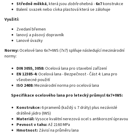
Středně měkká
, která jsou
dobře
ohebná -
6x7
konstrukce
Balení: svazek nebo cívka plastová která se zálohuje
Využití:
Zvedaní břemen
lanový a pásový dopravník
Lanové úvazky
Normy:
Ocelové lano 6x7+IWS (7x7) splňuje následující mezinárodní
normy:
DIN 3055, 3058:
Ocelová lana pro stavební zařízení
EN 12385-4:
Ocelová lana - Bezpečnost - Část 4: Lana pro
všeobecné použití
ISO 2408:
Mezinárodní norma pro ocelová lana
Specifikace ocelového lana pro letecký průmysl 6x7+IWS:
Konstrukce:
6 pramenů (každý s 7 dráty) plus nezávislé
drátěné jádro (IWS)
Materiál:
Vysoce kvalitní nerezová ocel s antikorozní úpravou
Pevnost v tahu:
Až 2160 MPa
Hmotnost:
Závisí na průměru lana