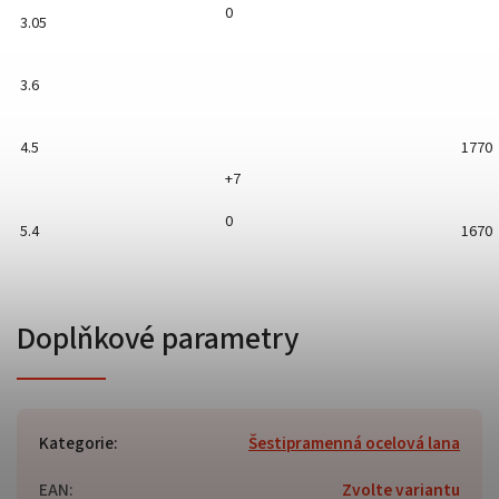
0
3.05
3.6
4.5
1770
+7
0
5.4
1670
Doplňkové parametry
Kategorie
:
Šestipramenná ocelová lana
EAN
:
Zvolte variantu