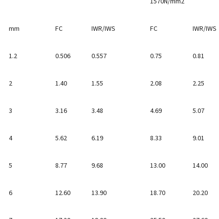
1570N/mm2
mm
FC
IWR/IWS
FC
IWR/IWS
1.2
0.506
0.557
0.75
0.81
2
1.40
1.55
2.08
2.25
3
3.16
3.48
4.69
5.07
4
5.62
6.19
8.33
9.01
5
8.77
9.68
13.00
14.00
6
12.60
13.90
18.70
20.20