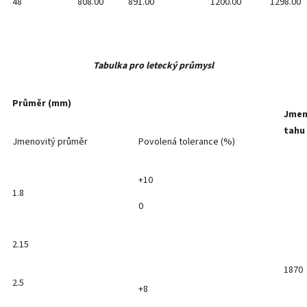
48
808.00
891.00
1200.00
1298.00
Tabulka pro letecký průmysl
Průměr (mm)
Jmen
tahu 
Jmenovitý průměr
Povolená tolerance (%)
+10
1.8
0
2.15
1870
2.5
+8