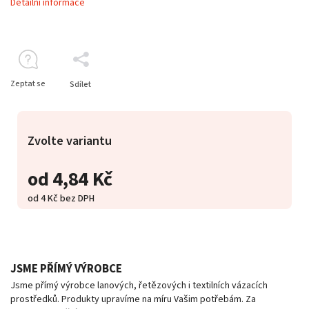
Detailní informace
Zeptat se
Sdílet
Zvolte variantu
od
4,84 Kč
od
4 Kč
bez DPH
JSME PŘÍMÝ VÝROBCE
Jsme přímý výrobce lanových, řetězových i textilních vázacích
prostředků. Produkty upravíme na míru Vašim potřebám. Za