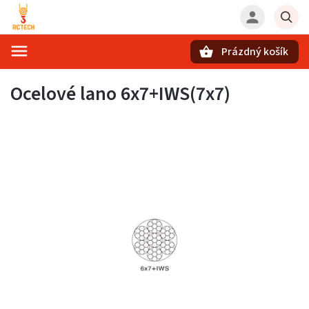
Prázdný košík
Hledat
Ocelové lano 6x7+IWS(7x7)