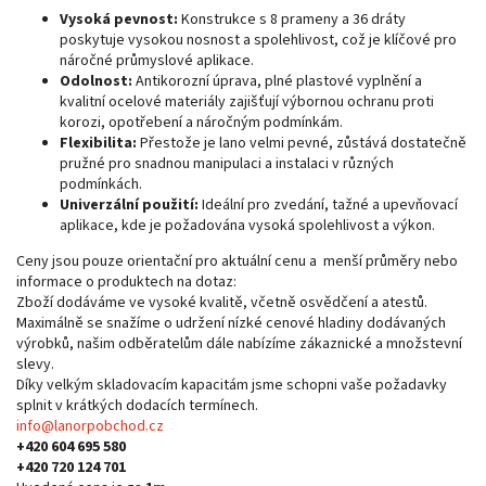
Vysoká pevnost:
Konstrukce s 8 prameny a 36 dráty
poskytuje vysokou nosnost a spolehlivost, což je klíčové pro
náročné průmyslové aplikace.
Odolnost:
Antikorozní úprava, plné plastové vyplnění a
kvalitní ocelové materiály zajišťují výbornou ochranu proti
korozi, opotřebení a náročným podmínkám.
Flexibilita:
Přestože je lano velmi pevné, zůstává dostatečně
pružné pro snadnou manipulaci a instalaci v různých
podmínkách.
Univerzální použití:
Ideální pro zvedání, tažné a upevňovací
aplikace, kde je požadována vysoká spolehlivost a výkon.
Ceny jsou pouze orientační pro aktuální cenu a menší průměry nebo
informace o produktech na dotaz:
Zboží dodáváme ve vysoké kvalitě, včetně osvědčení a atestů.
Maximálně se snažíme o udržení nízké cenové hladiny dodávaných
výrobků, našim odběratelům dále nabízíme zákaznické a množstevní
slevy.
Díky velkým skladovacím kapacitám jsme schopni vaše požadavky
splnit v krátkých dodacích termínech.
info@lanorpobchod.cz
+420 604 695 580
+420 720 124 701