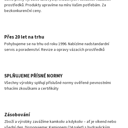
prostředků. Produkty upravíme na míru Vašim potřebám. Za
bezkonkurenční ceny.
Přes 20 let na trhu
Pohybujeme se na trhu od roku 1996. Nabízíme nadstandardní
servis a poradenství. Revize a opravy vázacích prostředků
SPLŇUJEME PŘÍSNÉ NORMY
Všechny výrobky splňují příslušné normy ověřené pevnostními
trhacími zkouškami a certifikáty
Zásobování
Zboží a výrobky zavážíme kamkoliv a kdykoliv – ať je víkend nebo
všední den. Disponujeme: Kamionem (24 palet) s hydraulickým