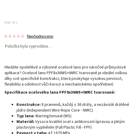
Kód:
911
Neohodnoceno
Položka byla vyprodána…
Hledáte spolehlivé a výkonné ocelové lano pro náročné průmyslové
aplikace? Ocelové lano FPF8x36WS+IWRC tvarované je ideální volbou
díky své specifické konstrukci, která poskytuje vysokou pevnost,
flexibilitu a odolnost vůči korozi a mechanickému opotřebení.
Specifikace ocelového lana FPF8x36WS+IWRC tvarované:
Konstrukce:
8 pramenů, každý s 36 dráty, a nezávislé drátěné
jádro (Independent Wire Rope Core - IWRC)
Typ lana:
Warringtonseal (WS)
Materiál:
Vysoce kvalitní ocel s antikorozní úpravou a plným
plastovým vyplněním (Full Plastic Fill - FPF)
Pevnost v tahu:
Až 1870 MPa