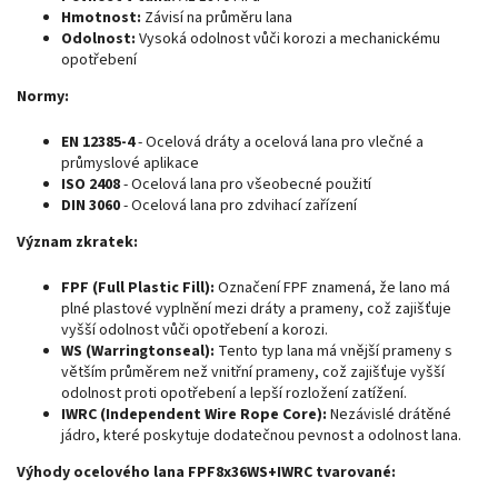
Hmotnost:
Závisí na průměru lana
Odolnost:
Vysoká odolnost vůči korozi a mechanickému
opotřebení
Normy:
EN 12385-4
- Ocelová dráty a ocelová lana pro vlečné a
průmyslové aplikace
ISO 2408
- Ocelová lana pro všeobecné použití
DIN 3060
- Ocelová lana pro zdvihací zařízení
Význam zkratek:
FPF (Full Plastic Fill):
Označení FPF znamená, že lano má
plné plastové vyplnění mezi dráty a prameny, což zajišťuje
vyšší odolnost vůči opotřebení a korozi.
WS (Warringtonseal):
Tento typ lana má vnější prameny s
větším průměrem než vnitřní prameny, což zajišťuje vyšší
odolnost proti opotřebení a lepší rozložení zatížení.
IWRC (Independent Wire Rope Core):
Nezávislé drátěné
jádro, které poskytuje dodatečnou pevnost a odolnost lana.
Výhody ocelového lana FPF8x36WS+IWRC tvarované: