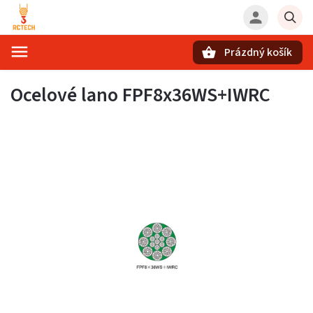
Prázdný košík
Hledat
Ocelové lano FPF8x36WS+IWRC