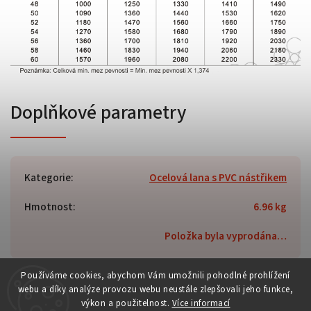
Doplňkové parametry
Kategorie
:
Ocelová lana s PVC nástřikem
Hmotnost
:
6.96 kg
Položka byla vyprodána…
Používáme cookies, abychom Vám umožnili pohodlné prohlížení
webu a díky analýze provozu webu neustále zlepšovali jeho funkce,
výkon a použitelnost.
Více informací
Copyright 2026
rc-tech.cz
. Všechna práva vyhrazena.