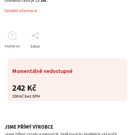
Uvedená cena je za
1m.
Detailní informace
Zeptat se
Sdílet
Momentálně nedostupné
242 Kč
200 Kč bez DPH
JSME PŘÍMÝ VÝROBCE
Jsme přímý výrobce lanových, řetězových i textilních vázacích