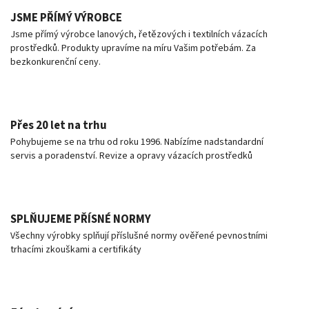
JSME PŘÍMÝ VÝROBCE
Jsme přímý výrobce lanových, řetězových i textilních vázacích
prostředků. Produkty upravíme na míru Vašim potřebám. Za
bezkonkurenční ceny.
Přes 20 let na trhu
Pohybujeme se na trhu od roku 1996. Nabízíme nadstandardní
servis a poradenství. Revize a opravy vázacích prostředků
SPLŇUJEME PŘÍSNÉ NORMY
Všechny výrobky splňují příslušné normy ověřené pevnostními
trhacími zkouškami a certifikáty