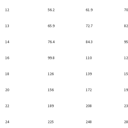
12
56.2
61.9
70
13
65.9
72.7
82
14
76.4
84.3
95
16
99.8
110
12
18
126
139
15
20
156
172
19
22
189
208
23
24
225
248
28