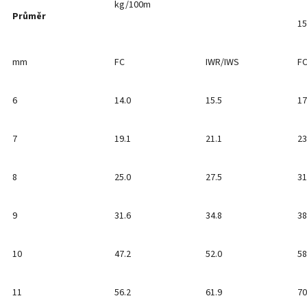
kg/100m
Průměr
1
mm
FC
IWR/IWS
F
6
14.0
15.5
17
7
19.1
21.1
23
8
25.0
27.5
31
9
31.6
34.8
38
10
47.2
52.0
58
11
56.2
61.9
70