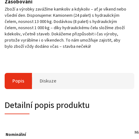
Zásobování
Zboží a výrobky zavážíme kamkoliv a kdykoliv – ať je víkend nebo
všední den. Disponujeme: Kamionem (24 palet) s hydraulickým
čelem, nosnost 13 000 kg. Dodávkou (8 palet) s hydraulickým
čelem, nosnost 1 000 kg – díky hydraulickému čelu složíme zboží
kdekoliv, včetně staveb. Dokážeme přizpůsobit i čas výroby,
protože vyrábíme i o víkendech. To nám umožňuje zajistit, aby
bylo zboží vždy dodáno včas – stavba nečeká!
Popis
Diskuze
Detailní popis produktu
Mi
Nominální