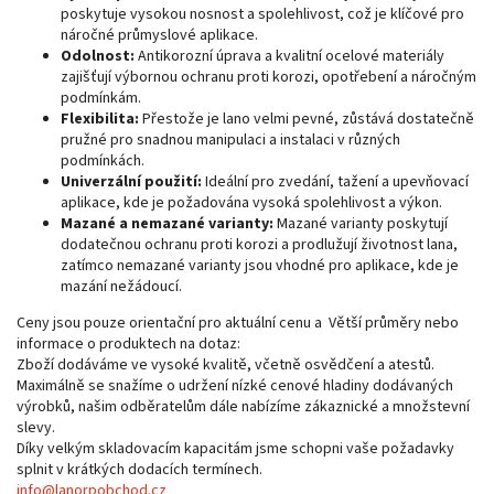
poskytuje vysokou nosnost a spolehlivost, což je klíčové pro
náročné průmyslové aplikace.
Odolnost:
Antikorozní úprava a kvalitní ocelové materiály
zajišťují výbornou ochranu proti korozi, opotřebení a náročným
podmínkám.
Flexibilita:
Přestože je lano velmi pevné, zůstává dostatečně
pružné pro snadnou manipulaci a instalaci v různých
podmínkách.
Univerzální použití:
Ideální pro zvedání, tažení a upevňovací
aplikace, kde je požadována vysoká spolehlivost a výkon.
Mazané a nemazané varianty:
Mazané varianty poskytují
dodatečnou ochranu proti korozi a prodlužují životnost lana,
zatímco nemazané varianty jsou vhodné pro aplikace, kde je
mazání nežádoucí.
Ceny jsou pouze orientační pro aktuální cenu a Větší průměry nebo
informace o produktech na dotaz:
Zboží dodáváme ve vysoké kvalitě, včetně osvědčení a atestů.
Maximálně se snažíme o udržení nízké cenové hladiny dodávaných
výrobků, našim odběratelům dále nabízíme zákaznické a množstevní
slevy.
Díky velkým skladovacím kapacitám jsme schopni vaše požadavky
splnit v krátkých dodacích termínech.
info@lanorpobchod.cz