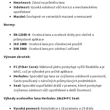
Hmotnost:
Závisí na průměru lana
Odolnost:
Vysoká odolnost vůči korozi a mechanickému
opotřebení
Mazání:
Dostupné ve variantách mazané a nemazané
Normy:
EN 12385-4
- Ocelová lana a ocelové dráty pro vlečné a
průmyslové aplikace
ISO 2408
- Ocelová lana pro všeobecné použití
DIN 3060
- Ocelová lana pro zdvihací zařízení
Význam zkratek:
FC (Fiber Core):
Vláknové jádro poskytuje vyšší flexibilitu a je
lehčí, což je výhodné pro určité aplikace.
Herkules:
Speciální typ lana se zvýšenou odolností a pevností,
často používaný v náročných průmyslových podmínkách.
Seal:
Speciální uspořádání drátů v prameni, které poskytuje
zvýšenou odolnost vůči opotřebení a delší životnost.
Výhody ocelového lana Herkules 18x19+FC Seal:
Vysoká pevnost:
Konstrukce s 18 prameny a 19 dráty