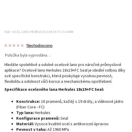
Kód:
OCEL.LANO HERKULES 18X19-FC-S--6MM
Neohodnoceno
Položka byla vyprodána…
Hledáte spolehlivé a odolné ocelové lano pro náročné průmyslové
aplikace? Ocelové lano Herkules 18x19+FC Seal je ideální volbou díky
své specifické konstrukci, která poskytuje vysokou pevnost,
flexibilitu a odolnost vůči korozi a mechanickému opotřebení.
Specifikace ocelového lana Herkules 18x19+FC Seal:
Konstrukce:
18 pramenů, každý s 19 dráty, a vláknové jádro
(Fiber Core - FC)
Typ lana:
Herkules
Konfigurace pramenů:
Seal
Materiál:
Vysoce kvalitní ocel s antikorozní úpravou
Pevnost v tahu:
Až 1960 MPa