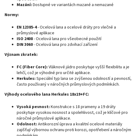
Mazání:
Dostupné ve variantách mazané a nemazané
Normy:
EN 12385-4
- Ocelová lana a ocelové dráty pro vlečné a
průmyslové aplikace
ISO 2408
- Ocelová lana pro všeobecné použití
DIN 3060
- Ocelová lana pro zdvihací zařízení
Význam zkratek:
FC (Fiber Core):
Vláknové jádro poskytuje vyšší flexibilitu a je
lehčí, což je výhodné pro určité aplikace.
Herkules:
Speciální typ lana se zvýšenou odolností a pevností,
často používaný v náročných průmyslových podmínkách.
Výhody ocelového lana Herkules 18x19+FC:
Vysoká pevnost:
Konstrukce s 18 prameny a 19 dráty
poskytuje vysokou nosnost a spolehlivost, což je klíčové pro
náročné průmyslové aplikace.
Odolnost:
Antikorozní úprava a kvalitní ocelové materiály
zajišťují výbornou ochranu proti korozi, opotřebení a náročným
podmínkám.