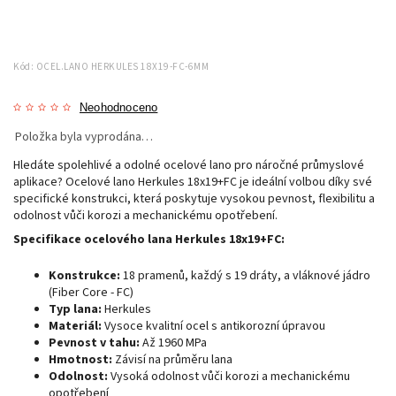
Kód:
OCEL.LANO HERKULES 18X19-FC-6MM
Neohodnoceno
Položka byla vyprodána…
Hledáte spolehlivé a odolné ocelové lano pro náročné průmyslové
aplikace? Ocelové lano Herkules 18x19+FC je ideální volbou díky své
specifické konstrukci, která poskytuje vysokou pevnost, flexibilitu a
odolnost vůči korozi a mechanickému opotřebení.
Specifikace ocelového lana Herkules 18x19+FC:
Konstrukce:
18 pramenů, každý s 19 dráty, a vláknové jádro
(Fiber Core - FC)
Typ lana:
Herkules
Materiál:
Vysoce kvalitní ocel s antikorozní úpravou
Pevnost v tahu:
Až 1960 MPa
Hmotnost:
Závisí na průměru lana
Odolnost:
Vysoká odolnost vůči korozi a mechanickému
opotřebení