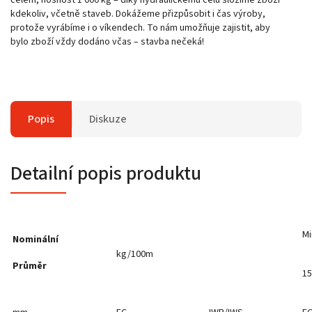
kdekoliv, včetně staveb. Dokážeme přizpůsobit i čas výroby,
protože vyrábíme i o víkendech. To nám umožňuje zajistit, aby
bylo zboží vždy dodáno včas – stavba nečeká!
Popis
Diskuze
Detailní popis produktu
Mi
Nominální
kg/100m
Průměr
1