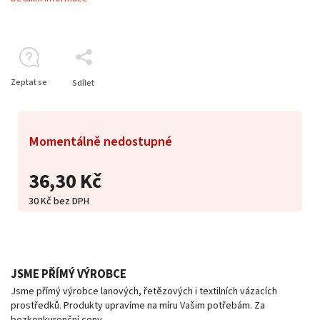
Zeptat se
Sdílet
Momentálně nedostupné
36,30 Kč
30 Kč bez DPH
JSME PŘÍMÝ VÝROBCE
Jsme přímý výrobce lanových, řetězových i textilních vázacích
prostředků. Produkty upravíme na míru Vašim potřebám. Za
bezkonkurenční ceny.