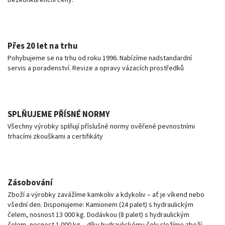
Přes 20 let na trhu
Pohybujeme se na trhu od roku 1996. Nabízíme nadstandardní
servis a poradenství. Revize a opravy vázacích prostředků
SPLŇUJEME PŘÍSNÉ NORMY
Všechny výrobky splňují příslušné normy ověřené pevnostními
trhacími zkouškami a certifikáty
Zásobování
Zboží a výrobky zavážíme kamkoliv a kdykoliv – ať je víkend nebo
všední den. Disponujeme: Kamionem (24 palet) s hydraulickým
čelem, nosnost 13 000 kg. Dodávkou (8 palet) s hydraulickým
čelem, nosnost 1 000 kg – díky hydraulickému čelu složíme zboží