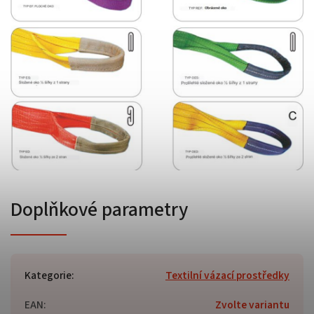
Doplňkové parametry
Kategorie
:
Textilní vázací prostředky
EAN
:
Zvolte variantu