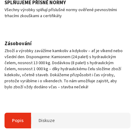
SPLŇUJEME PŘÍSNÉ NORMY
Všechny výrobky splňují příslušné normy ověřené pevnostními
trhacími zkouškami a certifikáty
Zásobování
Zboží a výrobky zavážíme kamkoliv a kdykoliv – ať je víkend nebo
všední den. Disponujeme: Kamionem (24 palet) s hydraulickým
čelem, nosnost 13 000 kg. Dodávkou (8 palet) s hydraulickým
čelem, nosnost 1 000 kg – díky hydraulickému čelu složíme zboží
kdekoliv, včetně staveb. Dokážeme přizpůsobit i čas výroby,
protože vyrábíme i o víkendech. To nám umožňuje zajistit, aby
bylo zboží vždy dodáno včas – stavba nečeká!
Popis
Diskuze