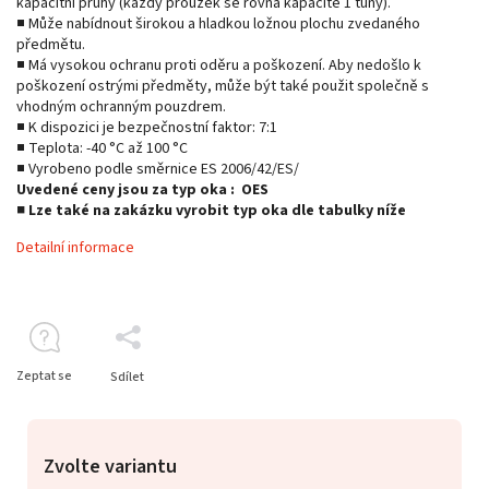
kapacitní pruhy (každý proužek se rovná kapacitě 1 tuny).
■ Může nabídnout širokou a hladkou ložnou plochu zvedaného
předmětu.
■ Má vysokou ochranu proti oděru a poškození. Aby nedošlo k
poškození ostrými předměty, může být také použit společně s
vhodným ochranným pouzdrem.
■ K dispozici je bezpečnostní faktor: 7:1
■ Teplota: -40 °C až 100 °C
■ Vyrobeno podle směrnice ES 2006/42/ES/
Uvedené ceny jsou za typ oka : OES
■ Lze také na zakázku vyrobit typ oka dle tabulky níže
Detailní informace
Zeptat se
Sdílet
Zvolte variantu