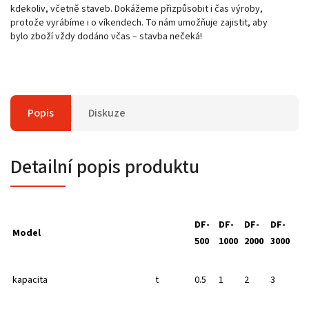
kdekoliv, včetně staveb. Dokážeme přizpůsobit i čas výroby,
protože vyrábíme i o víkendech. To nám umožňuje zajistit, aby
bylo zboží vždy dodáno včas – stavba nečeká!
Popis
Diskuze
Detailní popis produktu
DF-
DF-
DF-
DF-
Model
500
1000
2000
3000
kapacita​
t​
0.5​
1​
2​
3​