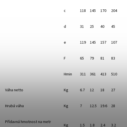
c​
118​
145​
170​
204​
d​
31​
25​
40​
45​
e​
119​
145​
157​
107​
F​
65​
79​
81​
83​
Hmin​
311​
361​
413​
510​
Váha netto​
Kg​
6.7​
12​
18​
27​
Hrubá váha​
Kg​
7​
12.5​
19.6​
28​
Přídavná hmotnost na metr
Kg​
1.5​
1.8​
2.4​
3.2​