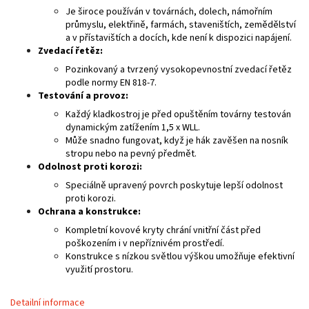
Je široce používán v továrnách, dolech, námořním
průmyslu, elektřině, farmách, staveništích, zemědělství
a v přístavištích a docích, kde není k dispozici napájení.
Zvedací řetěz:
Pozinkovaný a tvrzený vysokopevnostní zvedací řetěz
podle normy EN 818-7.
Testování a provoz:
Každý kladkostroj je před opuštěním továrny testován
dynamickým zatížením 1,5 x WLL.
Může snadno fungovat, když je hák zavěšen na nosník
stropu nebo na pevný předmět.
Odolnost proti korozi:
Speciálně upravený povrch poskytuje lepší odolnost
proti korozi.
Ochrana a konstrukce:
Kompletní kovové kryty chrání vnitřní část před
poškozením i v nepříznivém prostředí.
Konstrukce s nízkou světlou výškou umožňuje efektivní
využití prostoru.
Detailní informace