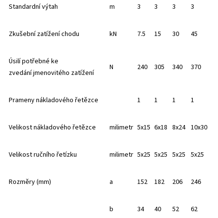
Standardní výtah​
m​
3​
3​
3​
3​
Zkušební zatížení chodu​
kN​
7.5​
15​
30​
45​
Úsilí potřebné ke
N​
240​
305​
340​
370​
zvedání jmenovitého zatížení​
Prameny nákladového řetězce​
1​
1​
1​
1​
Velikost nákladového řetězce​
milimetr​
5x15​
6x18​
8x24​
10x30​
Velikost ručního řetízku​
milimetr​
5x25​
5x25​
5x25​
5x25​
Rozměry (mm)​
a​
152​
182​
206​
246​
b​
34​
40​
52​
62​