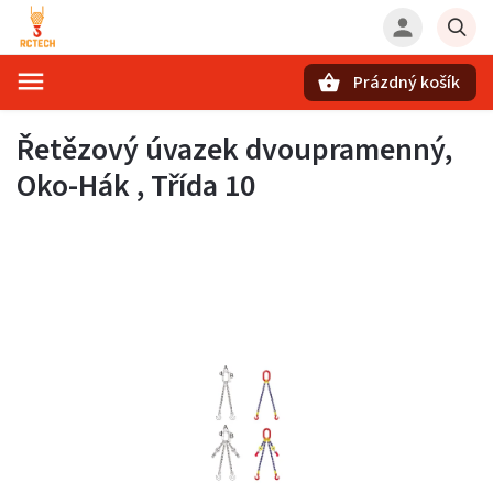
Prázdný košík
Hledat
Řetězový úvazek dvoupramenný,
Oko-Hák , Třída 10