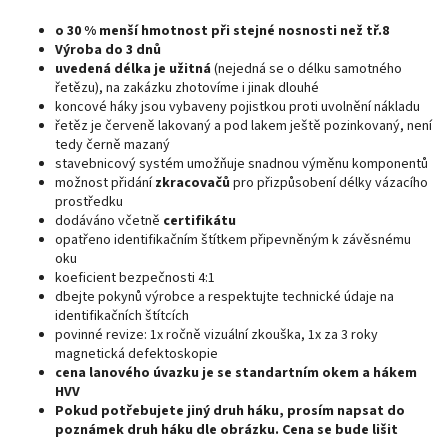
o 30 % menší hmotnost při stejné nosnosti než tř.8
Výroba do 3 dnů
uvedená délka je užitná
(nejedná se o délku samotného
řetězu), na zakázku zhotovíme i jinak dlouhé
koncové háky jsou vybaveny pojistkou proti uvolnění nákladu
řetěz je červeně lakovaný a pod lakem ještě pozinkovaný, není
tedy černě mazaný
stavebnicový systém umožňuje snadnou výměnu komponentů
možnost přidání
zkracovačů
pro přizpůsobení délky vázacího
prostředku
dodáváno včetně
certifikátu
opatřeno identifikačním štítkem připevněným k závěsnému
oku
koeficient bezpečnosti 4:1
dbejte pokynů výrobce a respektujte technické údaje na
identifikačních štítcích
povinné revize: 1x ročně vizuální zkouška, 1x za 3 roky
magnetická defektoskopie
cena lanového úvazku je se standartním okem a hákem
HVV
Pokud potřebujete jiný druh háku, prosím napsat do
poznámek druh háku dle obrázku. Cena se bude lišit