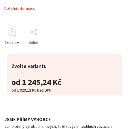
Detailní informace
Zeptat se
Sdílet
Zvolte variantu
od
1 245,24 Kč
od
1 029,12 Kč
bez DPH
JSME PŘÍMÝ VÝROBCE
Jsme přímý výrobce lanových, řetězových i textilních vázacích