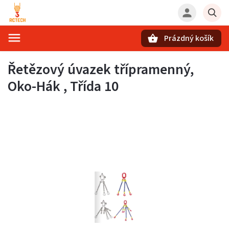
Prázdný košík
Hledat
Řetězový úvazek třípramenný,
Oko-Hák , Třída 10