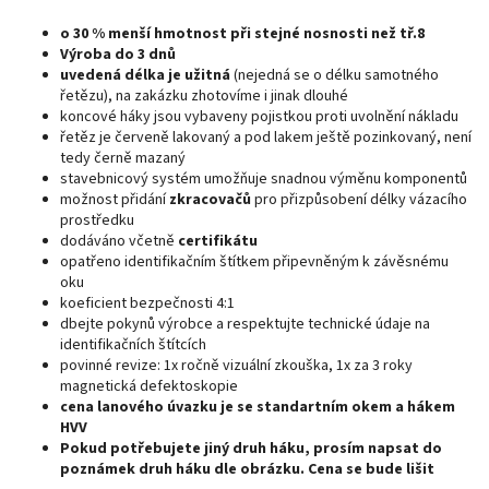
o 30 % menší hmotnost při stejné nosnosti než tř.8
Výroba do 3 dnů
uvedená délka je užitná
(nejedná se o délku samotného
řetězu), na zakázku zhotovíme i jinak dlouhé
koncové háky jsou vybaveny pojistkou proti uvolnění nákladu
řetěz je červeně lakovaný a pod lakem ještě pozinkovaný, není
tedy černě mazaný
stavebnicový systém umožňuje snadnou výměnu komponentů
možnost přidání
zkracovačů
pro přizpůsobení délky vázacího
prostředku
dodáváno včetně
certifikátu
opatřeno identifikačním štítkem připevněným k závěsnému
oku
koeficient bezpečnosti 4:1
dbejte pokynů výrobce a respektujte technické údaje na
identifikačních štítcích
povinné revize: 1x ročně vizuální zkouška, 1x za 3 roky
magnetická defektoskopie
cena lanového úvazku je se standartním okem a hákem
HVV
Pokud potřebujete jiný druh háku, prosím napsat do
poznámek druh háku dle obrázku. Cena se bude lišit