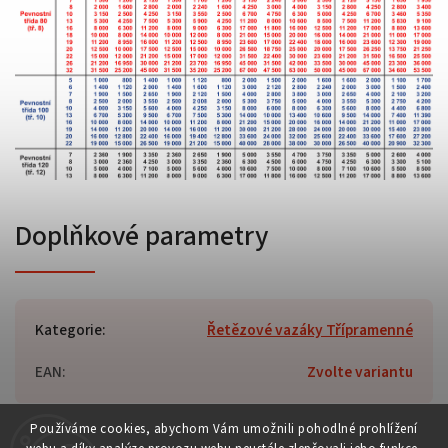
Doplňkové parametry
Kategorie
:
Řetězové vazáky Třípramenné
EAN
:
Zvolte variantu
Používáme cookies, abychom Vám umožnili pohodlné prohlížení