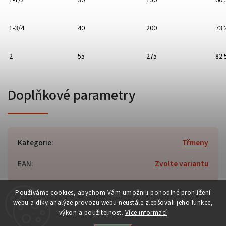
1-3/4
40
200
73.
2
55
275
82.
Doplňkové parametry
Kategorie
:
Třmeny
EAN
:
Zvolte variantu
Používáme cookies, abychom Vám umožnili pohodlné prohlížení
webu a díky analýze provozu webu neustále zlepšovali jeho funkce,
výkon a použitelnost.
Více informací
Copyright 2026
rc-tech.cz
. Všechna práva vyhrazena.
Vytvořil
Shoptet
| Design
Shoptak.cz