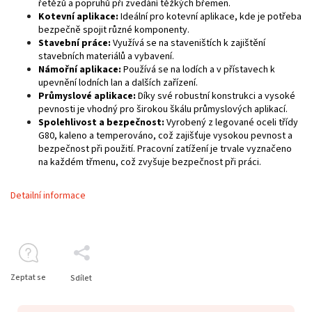
řetězů a popruhů při zvedání těžkých břemen.
Kotevní aplikace:
Ideální pro kotevní aplikace, kde je potřeba
bezpečně spojit různé komponenty.
Stavební práce:
Využívá se na staveništích k zajištění
stavebních materiálů a vybavení.
Námořní aplikace:
Používá se na lodích a v přístavech k
upevnění lodních lan a dalších zařízení.
Průmyslové aplikace:
Díky své robustní konstrukci a vysoké
pevnosti je vhodný pro širokou škálu průmyslových aplikací.
Spolehlivost a bezpečnost:
Vyrobený z legované oceli třídy
G80, kaleno a temperováno, což zajišťuje vysokou pevnost a
bezpečnost při použití. Pracovní zatížení je trvale vyznačeno
na každém třmenu, což zvyšuje bezpečnost při práci.
Detailní informace
Zeptat se
Sdílet