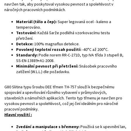
navržen tak, aby poskytoval vysokou pevnost a spolehlivost v
náročných pracovních podmínkách.
Materiál (tělo a čep):
Super legovaná ocel - kaleno a
temperováno.
Testování:
Každá šarže podléhá vzorkovacímu testu
přetržení.
Detekce:
100% magnaflux detekce.
Povolený teplotní rozsah použití:
-40°C až 200°C.
Standardy:
Podle norem RR-C-271D, typ IVA třída 3 stupeň B,
SS-EN-13889+A1-2008.
Minimální pevnost při přetržení:
5násobek pracovního
zatížení (W.L.L.) dle požadavku.
G80 Slitina typu šroubu DEE třmen TH-757 slouží k bezpečnému
spojování a upevňování různého vybavení v průmyslových,
stavebních a námořních aplikacích. Tento typ třmenu je navržen pro
vysokou pevnost a spolehlivost, což jej činí ideálním pro náročné
pracovní podmínky.
Hlavní využití :
Zvedání a manipulace s břemeny:
Používá se k upevnění lan,