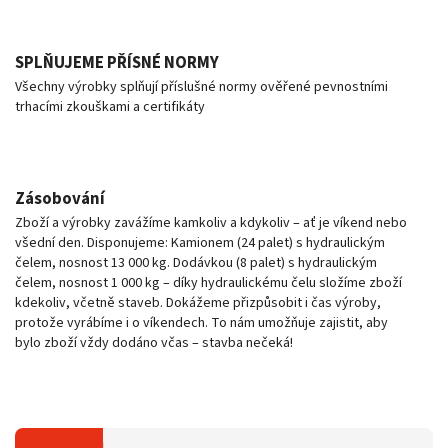
SPLŇUJEME PŘÍSNÉ NORMY
Všechny výrobky splňují příslušné normy ověřené pevnostními
trhacími zkouškami a certifikáty
Zásobování
Zboží a výrobky zavážíme kamkoliv a kdykoliv – ať je víkend nebo
všední den. Disponujeme: Kamionem (24 palet) s hydraulickým
čelem, nosnost 13 000 kg. Dodávkou (8 palet) s hydraulickým
čelem, nosnost 1 000 kg – díky hydraulickému čelu složíme zboží
kdekoliv, včetně staveb. Dokážeme přizpůsobit i čas výroby,
protože vyrábíme i o víkendech. To nám umožňuje zajistit, aby
bylo zboží vždy dodáno včas – stavba nečeká!