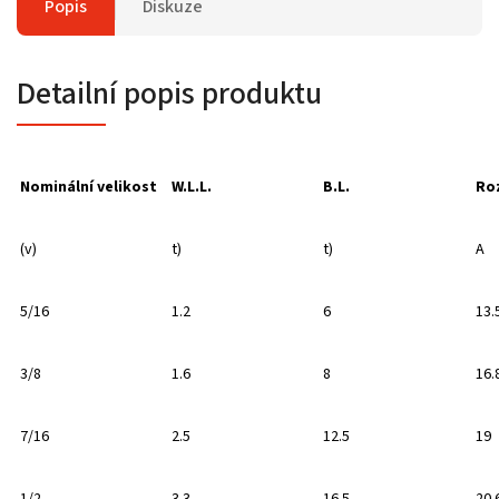
Popis
Diskuze
Detailní popis produktu
Nominální velikost
W.L.L.
B.L.
Ro
(v)
t)
t)
A
5/16
1.2
6
13.
3/8
1.6
8
16.
7/16
2.5
12.5
19
1/2
3.3
16.5
20.