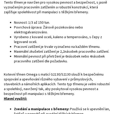
Tento třmen je navržen pro vysokou pevnost a bezpečnost, s jasně
vyznačeným pracovním zatížením a robustní konstrukcí, která
zajišťuje spolehlivost při manipulaci s těžkými břemeny.
Nosnost: 1/3 až 150 tun.
Povrchová úprava: Žárově pozinkováno nebo
elektrogalvanizováno.
Vyrobeno z kované oceli, kaleno a temperováno, s čepy z
legované oceli.
Pracovní zatížení je trvale vyznačeno na každém třmenu.
Maximální zkušební zatížení je 2,2násobek pracovního zatížení.
Minimální pevnost při přetržení je 6násobek nebo 4násobek
pracovního zatížení dle požadavku.
Kotevní třmen Omega s maticí G2130/S2130
slouží k bezpečnému
spojování a upevňování různého vybavení v průmyslových,
stavebních a námořních aplikacích. Tento typ třmenu je velmi robustní
a spolehlivý, navržený tak, aby poskytoval vysokou pevnost a
bezpečnost při manipulaci s těžkými břemeny.
Hlavní využití:
Zvedání a manipulace s břemeny:
Používá se k upevnění lan,
řetězů a popruhů při zvedání těžkých břemen.