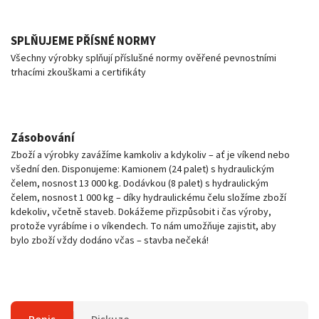
SPLŇUJEME PŘÍSNÉ NORMY
Všechny výrobky splňují příslušné normy ověřené pevnostními
trhacími zkouškami a certifikáty
Zásobování
Zboží a výrobky zavážíme kamkoliv a kdykoliv – ať je víkend nebo
všední den. Disponujeme: Kamionem (24 palet) s hydraulickým
čelem, nosnost 13 000 kg. Dodávkou (8 palet) s hydraulickým
čelem, nosnost 1 000 kg – díky hydraulickému čelu složíme zboží
kdekoliv, včetně staveb. Dokážeme přizpůsobit i čas výroby,
protože vyrábíme i o víkendech. To nám umožňuje zajistit, aby
bylo zboží vždy dodáno včas – stavba nečeká!