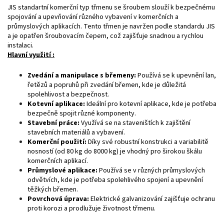
JIS standartní komerční typ třmenu se šroubem slouží k bezpečnému
spojování a upevňování různého vybavení v komerčních a
průmyslových aplikacích. Tento třmen je navržen podle standardu JIS
a je opatřen šroubovacím čepem, což zajišťuje snadnou a rychlou
instalaci.
Hlavní využití :
Zvedání a manipulace s břemeny:
Používá se k upevnění lan,
řetězů a popruhů při zvedání břemen, kde je důležitá
spolehlivost a bezpečnost.
Kotevní aplikace:
Ideální pro kotevní aplikace, kde je potřeba
bezpečně spojit různé komponenty.
Stavební práce:
Využívá se na staveništích k zajištění
stavebních materiálů a vybavení.
Komerční použití:
Díky své robustní konstrukci a variabilitě
nosností (od 80 kg do 8000 kg) je vhodný pro širokou škálu
komerčních aplikací.
Průmyslové aplikace:
Používá se v různých průmyslových
odvětvích, kde je potřeba spolehlivého spojení a upevnění
těžkých břemen.
Povrchová úprava:
Elektrické galvanizování zajišťuje ochranu
proti korozi a prodlužuje životnost třmenu.