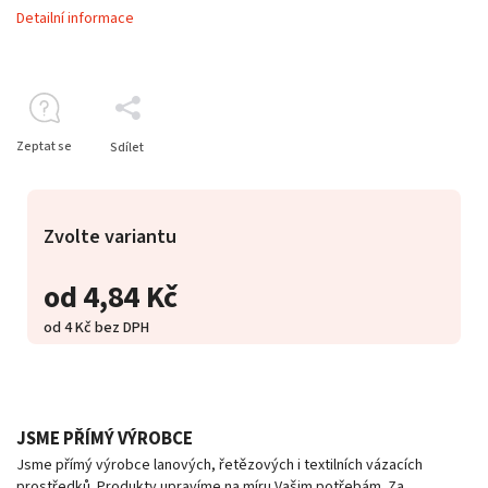
Detailní informace
Zeptat se
Sdílet
Zvolte variantu
od
4,84 Kč
od
4 Kč
bez DPH
JSME PŘÍMÝ VÝROBCE
Jsme přímý výrobce lanových, řetězových i textilních vázacích
prostředků. Produkty upravíme na míru Vašim potřebám. Za