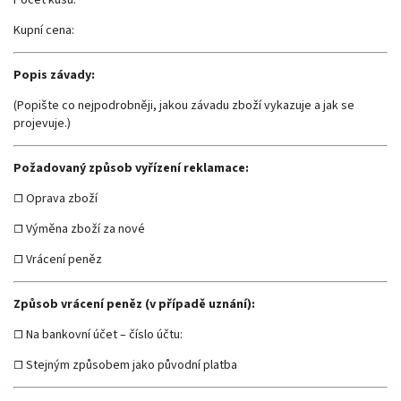
Počet kusů:
Kupní cena:
Popis závady:
(Popište co nejpodrobněji, jakou závadu zboží vykazuje a jak se
projevuje.)
Požadovaný způsob vyřízení reklamace:
☐ Oprava zboží
☐ Výměna zboží za nové
☐ Vrácení peněz
Způsob vrácení peněz (v případě uznání):
☐ Na bankovní účet – číslo účtu:
☐ Stejným způsobem jako původní platba