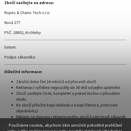
Zboží zasílejte na adresu:
Ropes & Chains Tech s.r.o.
Nová 277
PSČ: 28802, Krchleby
Datum:
Podpis zákazníka:
Důležité informace:
Záruční doba činí 24 měsíců od převzetí zboží.
Reklamaci vyřídíme nejpozději do 30 dnů od jejího uplatnění.
Zboží zasílejte čisté, kompletní a pokud možno v původním
obalu.
Ke zboží přiložte kopii dokladu o koupi (faktura, potvrzení
objednávky).
Náklady na dopravu reklamovaného zboží k nám hradí zákazník.
V případě uznané reklamace vám tyto náklady proplatíme.
Používáme cookies, abychom Vám umožnili pohodlné prohlížení