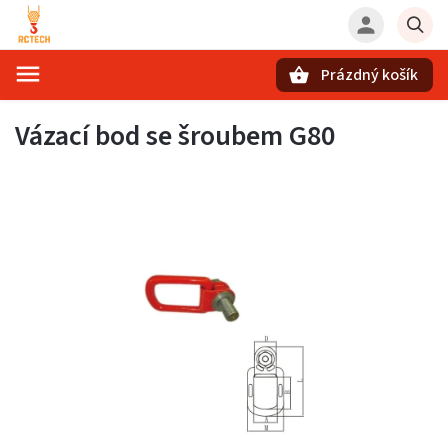
Prázdný košík
Hledat
Vázací bod se šroubem G80