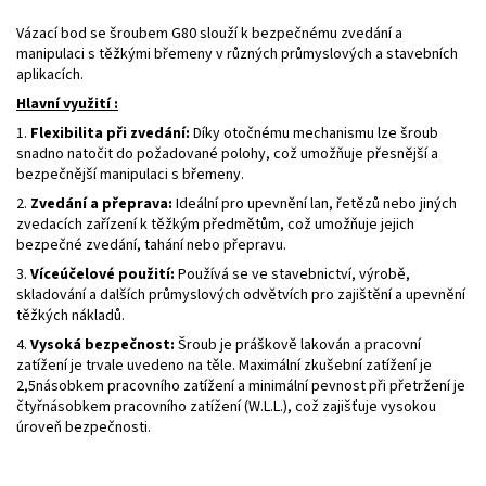
Vázací bod se šroubem G80 slouží k bezpečnému zvedání a
manipulaci s těžkými břemeny v různých průmyslových a stavebních
aplikacích.
Hlavní využití :
1.
Flexibilita při zvedání:
Díky otočnému mechanismu lze šroub
snadno natočit do požadované polohy, což umožňuje přesnější a
bezpečnější manipulaci s břemeny.
2.
Zvedání a přeprava:
Ideální pro upevnění lan, řetězů nebo jiných
zvedacích zařízení k těžkým předmětům, což umožňuje jejich
bezpečné zvedání, tahání nebo přepravu.
3.
Víceúčelové použití:
Používá se ve stavebnictví, výrobě,
skladování a dalších průmyslových odvětvích pro zajištění a upevnění
těžkých nákladů.
4.
Vysoká bezpečnost:
Šroub je práškově lakován a pracovní
zatížení je trvale uvedeno na těle. Maximální zkušební zatížení je
2,5násobkem pracovního zatížení a minimální pevnost při přetržení je
čtyřnásobkem pracovního zatížení (W.L.L.), což zajišťuje vysokou
úroveň bezpečnosti.