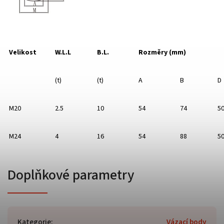
Velikost
W.L.L
B.L.
Rozměry (mm)
(t)
(t)
A
B
D
M20
2.5
10
54
74
5
M24
4
16
54
88
5
Doplňkové parametry
Kategorie
:
Vázací body