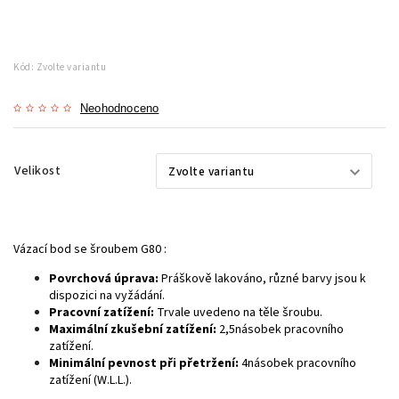
Kód:
Zvolte variantu
Neohodnoceno
Velikost
Vázací bod se šroubem G80 :
Povrchová úprava:
Práškově lakováno, různé barvy jsou k
dispozici na vyžádání.
Pracovní zatížení:
Trvale uvedeno na těle šroubu.
Maximální zkušební zatížení:
2,5násobek pracovního
zatížení.
Minimální pevnost při přetržení:
4násobek pracovního
zatížení (W.L.L.).